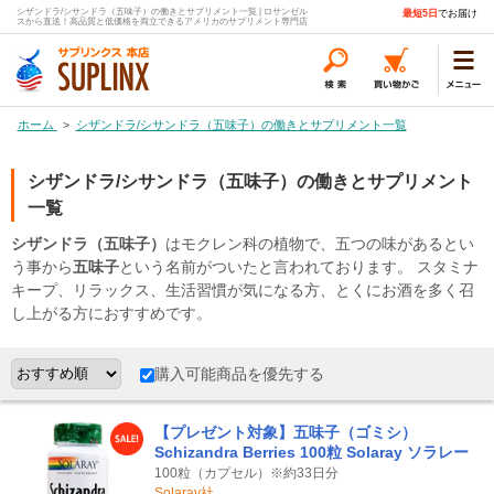
シザンドラ/シサンドラ（五味子）の働きとサプリメント一覧 | ロサンゼル
最短5日
でお届け
スから直送！高品質と低価格を両立できるアメリカのサプリメント専門店
ホーム
>
シザンドラ/シサンドラ（五味子）の働きとサプリメント一覧
シザンドラ/シサンドラ（五味子）の働きとサプリメント
一覧
シザンドラ（五味子）
はモクレン科の植物で、五つの味があるとい
う事から
五味子
という名前がついたと言われております。 スタミナ
キープ、リラックス、生活習慣が気になる方、とくにお酒を多く召
し上がる方におすすめです。
購入可能商品を優先する
【プレゼント対象】五味子（ゴミシ）
Schizandra Berries 100粒 Solaray ソラレー
100粒（カプセル）※約33日分
Solaray社