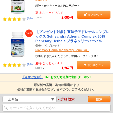
精神・肉体をトータル的にサポート！
夏得(なっとく)SALE
買い物かごへ
2,080円
→
2,190円
(4件)
【プレゼント対象】五味子アドレナルコンプレ
ックス Schisandra Adrenal Complex 60粒
Planetary Herbals プラネタリーハーバル
60粒（タブレット）
Planetary Herbals/Planetary Formula社
頑張りすぎたからだと心に、中国ハーブミックス！
夏得(なっとく)SALE
(1件)
買い物かごへ
1,567円
→
1,650円
【今すぐ登録】
LINEお友だち追加で割引クーポン♪
原材料の高騰、為替の影響により
価格が変動する場合がございますので、ご了承ください。
詳細検索