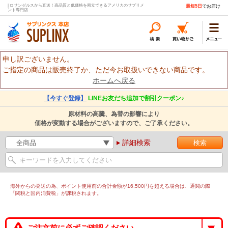
| ロサンゼルスから直送！高品質と低価格を両立できるアメリカのサプリメ
最短5日
でお届け
ント専門店
申し訳ございません。
ご指定の商品は販売終了か、ただ今お取扱いできない商品です。
ホームへ戻る
【今すぐ登録】
LINEお友だち追加で割引クーポン♪
原材料の高騰、為替の影響により
価格が変動する場合がございますので、ご了承ください。
詳細検索
海外からの発送の為、ポイント使用前の合計金額が16,500円を超える場合は、通関の際
「関税と国内消費税」が課税されます。
ご注文前に必ずご確認ください