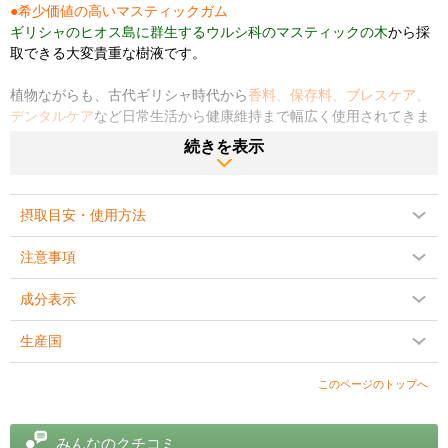
●希少価値の高いマスティックガム
ギリシャのヒオス島に群生するウルシ科のマスティックの木
から採
取できる大変貴重な樹液です。
植物ながらも、古代ギリシャ時代から
香料、保存料、ブレスケア、
デンタルケア
など日常生活から健康維持まで幅広く使用されてきま
した。
続きを表示
古代ギリシャ時代や大航海時代から珍重されてきた
マスティックガ
ム
は、今では
お口の健康や体調管理
に関する有用性に注目が集ま
摂取目安・使用方法
り、多くの研究で知られるようになりました。
注意事項
こってりした料理を食べた後や暴飲暴食した後に、
なんだか「もた
れるなぁ～」と感じている方
はもちろん、
成分表示
プレッシャーを感じたり、朝起きた後に
キリキリ感を感じやすい方
生産国
におすすめです。
商品説明をPC版で見る
このページのトップへ
みんなのクチコミ