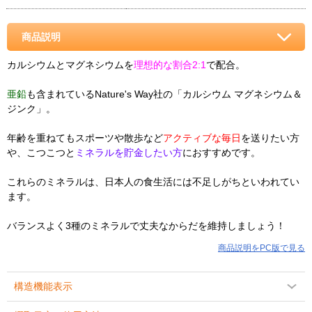
商品説明
カルシウムとマグネシウムを
理想的な割合2:1
で配合。
亜鉛
も含まれているNature's Way社の「カルシウム マグネシウム＆
ジンク」。
年齢を重ねてもスポーツや散歩など
アクティブな毎日
を送りたい方
や、こつこつと
ミネラルを貯金したい方
におすすめです。
これらのミネラルは、日本人の食生活には不足しがちといわれてい
ます。
バランスよく3種のミネラルで丈夫なからだを維持しましょう！
商品説明をPC版で見る
構造機能表示