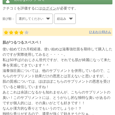
クチコミを評価するには
ログイン
が必要です。
並び順：
選択してください
絞込み
ひまわり49さん
肌がつるつるスベスベ！
使い始めて2カ月程経過。使い始めは滋養強壮面を期待して購入した
のですが実際使用してみると・・・・。
私は50半ばのおじさん世代ですが、それでも肌が綺麗になって来た
事を実感してきています＾＾
滋養強壮面については、他のサプリメントを併用しているので、こ
ちらのサプリメント効果だけの恩恵とは言えないと思いますが、、
肌の質感については、ほぼほぼこちらのサプリメントの恩恵を受け
ていると確信していますね！
あとこれは余談になるかも知れませんが、こちらのサプリメントの
臭い！このサプリメントには、とうがらし的な独特な臭いがあるの
ですが個人的には、その臭いがとても好きです！！
なんか漢方的な香りとでもいうのでしょうか！？
独特な香りがするので、濃度が強くて効きそうだなぁ、、