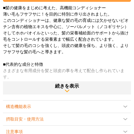
■髪の健康をまじめに考えた、高機能コンディショナー
薄い毛もフサフサに！を目的に特別に作り出されました。
このコンディショナーは、健康な髪の毛の育成には欠かせないビオ
チン含有の植物エキスを中心に、ソーパルメット（ノコギリヤシ）
そしてホホバオイルといった、髪の栄養補給面のサポートから抜け
毛をコントロールする栄養素まで幅広く配合されています。
そして髪の毛のコシを強くし、頭皮の健康を保ち、より強く、より
フサフサな髪の毛へと導きます。
■代表的な成分と特徴
さまざまな有用成分を髪と頭皮の事を考えて配合し作られていま
す。
続きを表示
・ビオチン
髪の毛そして皮膚のビタミンとも呼ばれ、髪の毛や皮膚に必要な脂
肪酸の合成、アミノ酸の代謝をサポートする事から髪の毛にコシと
構造機能表示
輝きを与えます。
摂取目安・使用方法
・ソーパルメット（ノコギリヤシ）
ノコギリヤシに含まれるオクタコサノールやステロールなどの成分
注意事項
には、脱毛を引き起こすと考えられている５αリダクターゼ（テスト