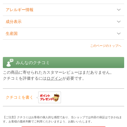
ステロンをＤＨＴに変換する酵素）の働きを抑制する働きがありま
アレルギー情報
す。頭皮からもこの成分を浸透させ脱毛をブロックします。
成分表示
さぁこのコンディショナーでケアして髪の毛に自信を！
※男性・女性ともにご使用いただけます。
生産国
商品説明をPC版で見る
このページのトップへ
みんなのクチコミ
この商品に寄せられたカスタマーレビューはまだありません。
クチコミを評価するには
ログイン
が必要です。
クチコミを書く
【ご注意】クチコミはお客様の個人的な感想であり、当ショップでは内容の保証はできかねま
す。お客様の最終判断でご利用くださいますよう、お願いいたします。