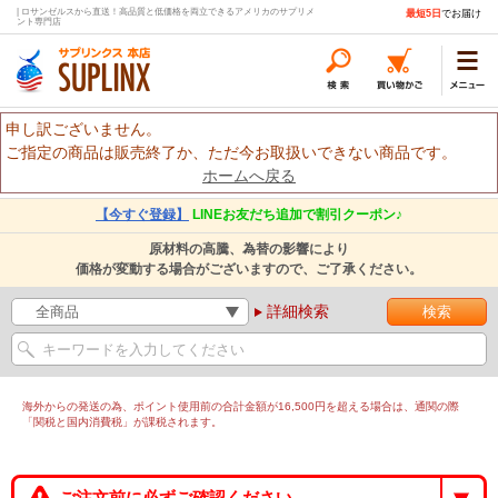
| ロサンゼルスから直送！高品質と低価格を両立できるアメリカのサプリメ
最短5日
でお届け
ント専門店
申し訳ございません。
ご指定の商品は販売終了か、ただ今お取扱いできない商品です。
ホームへ戻る
【今すぐ登録】
LINEお友だち追加で割引クーポン♪
原材料の高騰、為替の影響により
価格が変動する場合がございますので、ご了承ください。
詳細検索
海外からの発送の為、ポイント使用前の合計金額が16,500円を超える場合は、通関の際
「関税と国内消費税」が課税されます。
ご注文前に必ずご確認ください