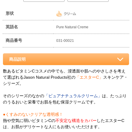
形状
英語名
Pure Natural Creme
商品番号
031-00021
商品説明
数あるビタミンCコスメの中でも、浸透面や肌へのやさしさを考え
て選ばれるJason Natural Products社の
「エスターC」
スキンケア・
シリーズ。
そのシリーズのなかの
「ピュアナチュラルクリーム」
は、たっぷり
のうるおいと栄養でお肌を包む保湿クリームです。
●くすみのないクリアな透明感！
熱や空気に弱いビタミンCの
不安定な構造をカバー
したエスターC
は、お肌がデリケートな人にもお使いいただけます。