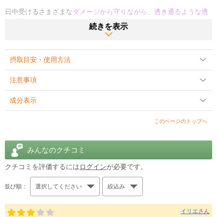
日中受けるさまざまな
ダメージから守りながら、透き通るような透
明感
をみちびきます。
続きを表示
●植物の恵みもプラス！毎日のお手入れが楽しくなるモッチリ肌へ
肌への負担の少ない安定型ビタミンCを採用しているのに加え、オ
摂取目安・使用方法
ーガニックの
アロエベラジェル
や
ヒマワリオイル
など、やさしさい
っぱいの天然美容成分をたっぷり配合しています。
注意事項
この他、保湿成分として名高い
カモミールエキスや、ビタミンE
も
成分表示
配合。
このページのトップへ
ビタミンCと一緒になって、
たっぷりのうるおい
を届けながらキメ
のととのったスベスベ肌にみちびきます。
みんなのクチコミ
フタを開けた瞬間にトロピカルな香りが広がるクリームは、嫌なベ
タつきもなく
マットな使用感
。
クチコミを評価するには
ログイン
が必要です。
とろけるようにスッとお肌になじみます。
並び順：
選択してください
絞込み
商品説明をPC版で見る
イリエさん