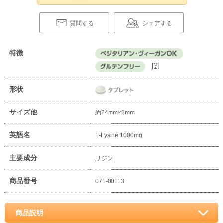
質問する
シェアする
特徴
[?]
形状
サイズ他
約24mm×8mm
英語名
L-Lysine 1000mg
主要成分
リジン
商品番号
071-00113
商品説明