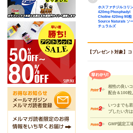
DHA-250 120
【プレゼント対象】ヘアー
ホスファチジルコリ
ウ
フォース（髪用マルチビタ
420mg Phosphadyl
ミン＆ミネラル） 60粒
Choline 420mg 90粒
Hair Force 60粒 KAL カル
Source Naturals 
チュラルズ
【プレゼント対象】コリン25
相性の良いコ
配合＆100粒
いつまでも若
プしたい方は
GMP認定工