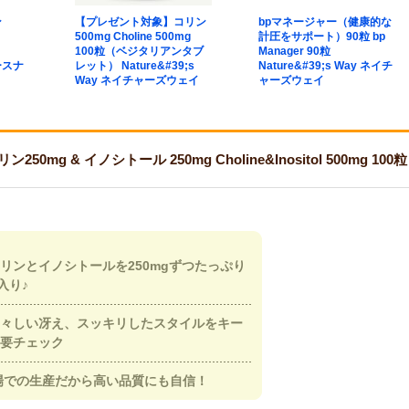
ン
【プレゼント対象】コリン
bpマネージャー（健康的な
500mg Choline 500mg
計圧をサポート）90粒 bp
100粒（ベジタリアンタブ
Manager 90粒
ソースナ
レット） Nature&#39;s
Nature&#39;s Way ネイチ
Way ネイチャーズウェイ
ャーズウェイ
0mg & イノシトール 250mg Choline&Inositol 500mg 1
リンとイノシトールを250mgずつたっぷり
入り♪
々しい冴え、スッキリしたスタイルをキー
要チェック
場での生産だから高い品質にも自信！