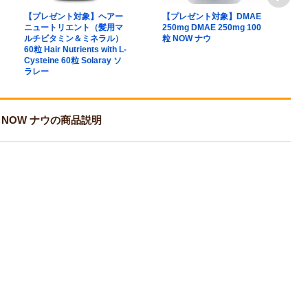
【プレゼント対象】ヘアー
【プレゼント対象】DMAE
【
ニュートリエント（髪用マ
250mg DMAE 250mg 100
ァ
ルチビタミン＆ミネラル）
粒 NOW ナウ
P
60粒 Hair Nutrients with L-
6
Cysteine 60粒 Solaray ソ
ラレー
00粒 NOW ナウの商品説明