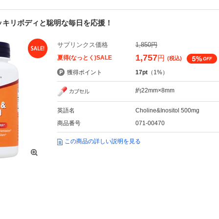
ッキリボディと聡明な毎日を応援！
サプリンクス価格
1,850円
1,757
円
夏得(なっとく)SALE
(税込)
獲得ポイント
17pt
（1%）
約22mm×8mm
英語名
Choline&Inositol 500mg
商品番号
071-00470
この商品の詳しい説明を見る