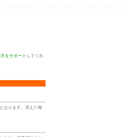
」
両方をサポート
してくれ
となります。冴えた毎