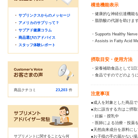
構造機能表示
・健康的な神経伝達機能
・
サプリンクスからのメッセージ
・脂肪酸の代謝を助けま
・
アメリカのサプリって？
・
サプアド健康コラム
・Supports Healthy Nerve
・
商品選びのアドバイス
・Assists in Fatty Acid M
・
スタッフ体験レポート
摂取目安・使用方法
・栄養補助食品として1日
・食品ですのでどのよう
商品クチコミ
23,203
件
注意事項
●成人を対象とした商品で
●次に該当する方はご摂
・妊娠・授乳中
・医師による治療・投薬
●天然由来成分を原料に
サプリメントに関することなら何
●お子様の手の届かない