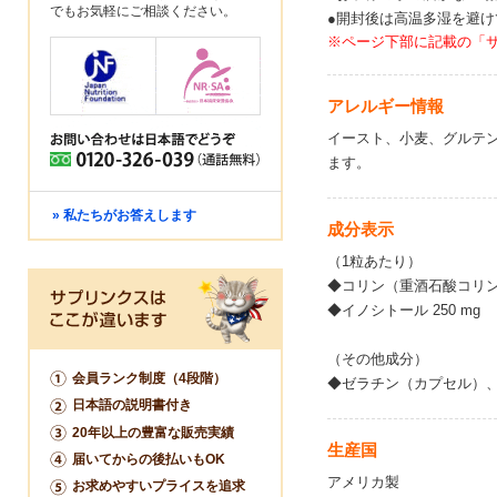
でもお気軽にご相談ください。
●開封後は高温多湿を避
※ページ下部に記載の「
アレルギー情報
イースト、小麦、グルテ
ます。
» 私たちがお答えします
成分表示
（1粒あたり）
◆コリン（重酒石酸コリン由
◆イノシトール 250 mg
（その他成分）
会員ランク制度（4段階）
◆ゼラチン（カプセル）
日本語の説明書付き
20年以上の豊富な販売実績
生産国
届いてからの後払いもOK
アメリカ製
お求めやすいプライスを追求