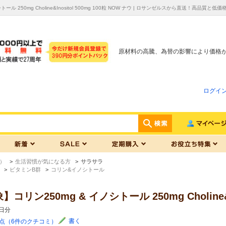
ール 250mg Choline&Inositol 500mg 100粒 NOW ナウ | ロサンゼルスから直送！高
原材料の高騰、為替の影響により価格
ログイ
）
>
生活習慣が気になる方
>
サラサラ
>
ビタミンB群
>
コリン&イノシトール
ン250mg & イノシトール 250mg Choline&Ino
0日分
書く
8点（6件のクチコミ）