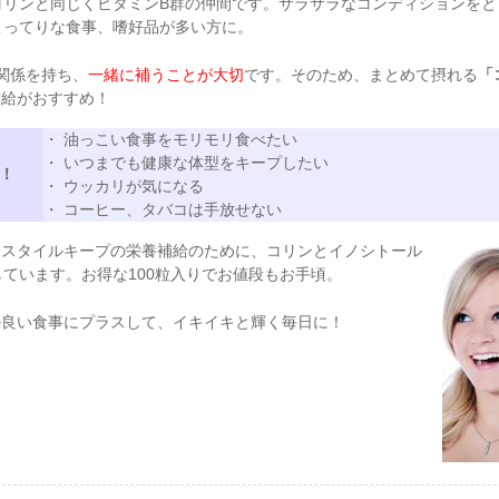
コリンと同じくビタミンB群の仲間です。サラサラなコンディションをと
こってりな食事、嗜好品が多い方に。
関係を持ち、
一緒に補うことが大切
です。そのため、まとめて摂れる
「
補給がおすすめ！
・ 油っこい食事をモリモリ食べたい
・ いつまでも健康な体型をキープしたい
！
・ ウッカリが気になる
・ コーヒー、タバコは手放せない
＆スタイルキープの栄養補給のために、コリンとイノシトール
しています。お得な100粒入りでお値段もお手頃。
の良い食事にプラスして、イキイキと輝く毎日に！