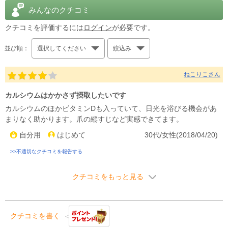
みんなのクチコミ
クチコミを評価するには
ログイン
が必要です。
並び順：
選択してください
絞込み
ねこりこさん
カルシウムはかかさず摂取したいです
カルシウムのほかビタミンDも入っていて、日光を浴びる機会があ
まりなく助かります。爪の縦すじなど実感できてます。
自分用
はじめて
30代/女性(2018/04/20)
>>不適切なクチコミを報告する
クチコミをもっと見る
クチコミを書く