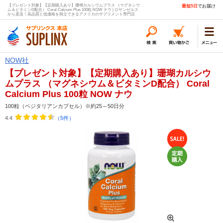
【プレゼント対象】【定期購入あり】珊瑚カルシウムプラス （マグネシウ
最短5日
でお届け
ム＆ビタミンD配合） Coral Calcium Plus 100粒 NOW ナウ | ロサンゼルス
から直送！高品質と低価格を両立できるアメリカのサプリメント専門店
NOW社
【プレゼント対象】【定期購入あり】珊瑚カルシウ
ムプラス （マグネシウム＆ビタミンD配合） Coral
Calcium Plus 100粒 NOW ナウ
100粒（ベジタリアンカプセル）※約25～50日分
4.4
（5件）