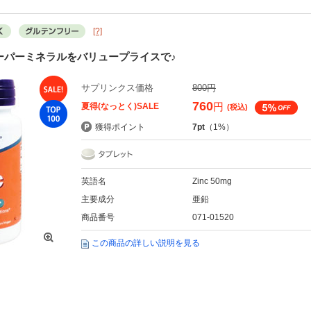
[?]
スーパーミネラルをバリュープライスで♪
サプリンクス価格
800円
760
円
夏得(なっとく)SALE
(税込)
獲得ポイント
7pt
（1%）
英語名
Zinc 50mg
主要成分
亜鉛
商品番号
071-01520
この商品の詳しい説明を見る