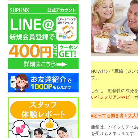
NOW社の
「亜鉛（ジンク
プ。
しかも、動物性の成分
いベジタリアンやビー
■とっても働き者！大人
亜鉛は、バイタリティ
を受けるミネラルです