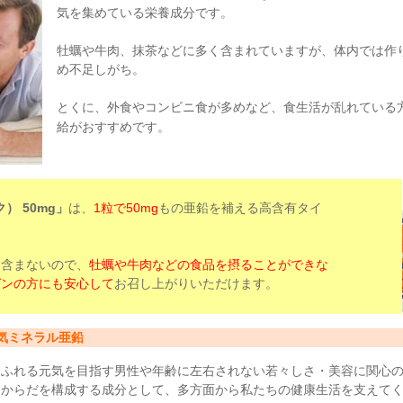
気を集めている栄養成分です。
牡蠣や牛肉、抹茶などに多く含まれていますが、体内では作
め不足しがち。
とくに、外食やコンビニ食が多めなど、食生活が乱れている
給がおすすめです。
） 50mg」
は、
1粒で50mg
もの亜鉛を補える高含有タイ
を含まないので、
牡蠣や牛肉などの食品を摂ることができな
ガンの方にも安心して
お召し上がりいただけます。
気ミネラル亜鉛
あふれる元気を目指す男性や年齢に左右されない若々しさ・美容に関心
。からだを構成する成分として、多方面から私たちの健康生活を支えて