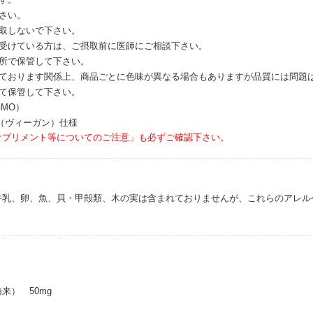
さい。
摂取しないで下さい。
を受けている方は、ご摂取前に医師にご相談下さい。
場所で保管して下さい。
しております関係上、商品ごとに色味が異なる場合もありますが品質には問題
けて保管して下さい。
GMO）
（ヴィーガン）仕様
サプリメント等についてのご注意」も必ずご確認下さい。
牛乳、卵、魚、貝・甲殻類、木の実は含まれておりませんが、これらのアレル
来） 50mg