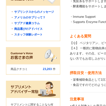
・免疫系をサポートしま
・酵素機能をサポートし
・
サプリンクスからのメッセージ
・Immune Support
・
アメリカのサプリって？
・Supports Enzyme Funct
・
サプアド健康コラム
・
商品選びのアドバイス
・
スタッフ体験レポート
よくある質問
【Ｑ】 ベジタリアン、ビ
【Ａ】 一般的に動物由
あります。その点、ビー
ない方でもお召し上がり
商品クチコミ
23,203
件
摂取目安・使用方法
・栄養補助食品として1日
・食品ですのでどのよう
注意事項
サプリメントに関することなら何
●成人を対象とした商品で