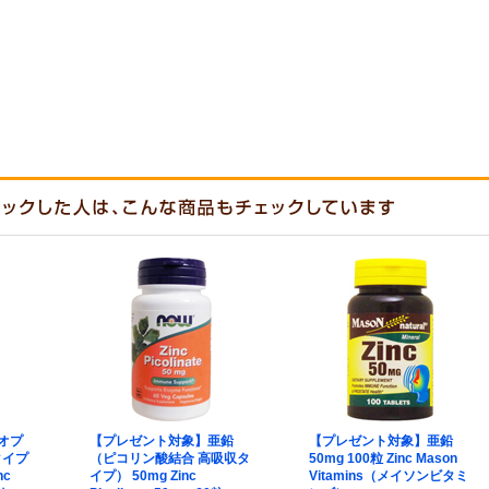
オプ
【プレゼント対象】亜鉛
【プレゼント対象】亜鉛
タイプ
（ピコリン酸結合 高吸収タ
50mg 100粒 Zinc Mason
nc
イプ） 50mg Zinc
Vitamins（メイソンビタミ