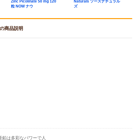
Zinc Picolinate 50 mg 120
Naturals ソースナチュラル
&
粒 NOW ナウ
ズ
N
ナウの商品説明
亜鉛は多彩なパワーで人