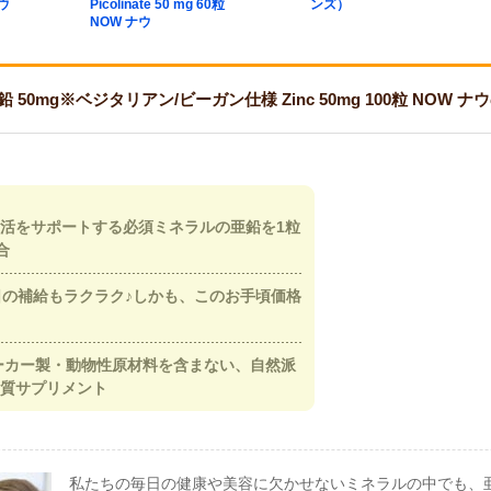
ナウ
Picolinate 50 mg 60粒
ンズ）
NOW ナウ
50mg※ベジタリアン/ビーガン仕様 Zinc 50mg 100粒 NOW 
活をサポートする必須ミネラルの亜鉛を1粒
合
日の補給もラクラク♪しかも、このお手頃価格
ーカー製・動物性原材料を含まない、自然派
質サプリメント
私たちの毎日の健康や美容に欠かせないミネラルの中でも、