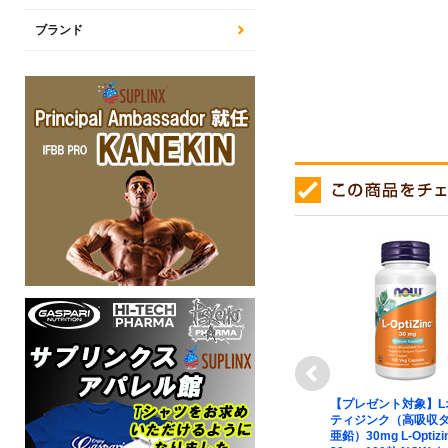
ブランド
next
対象】［ お得
【プレゼント対象】グリシ
【プレゼント対象】L
リカ コンプレ
ン酸亜鉛 30mg Zinc
ティジンク（高吸収
素） 180粒
Glycinate 30mg 120粒
亜鉛）30mg L-Optizi