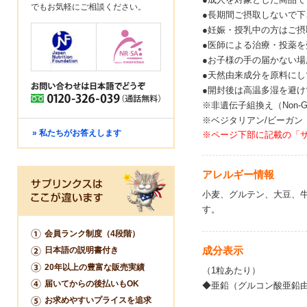
でもお気軽にご相談ください。
●長期間ご摂取しないで下
●妊娠・授乳中の方はご
●医師による治療・投薬
●お子様の手の届かない
●天然由来成分を原料に
●開封後は高温多湿を避
※非遺伝子組換え（Non-
※ベジタリアン/ビーガン
» 私たちがお答えします
※ページ下部に記載の「
アレルギー情報
小麦、グルテン、大豆、
す。
会員ランク制度（4段階）
成分表示
日本語の説明書付き
20年以上の豊富な販売実績
（1粒あたり）
届いてからの後払いもOK
◆亜鉛（グルコン酸亜鉛由
お求めやすいプライスを追求