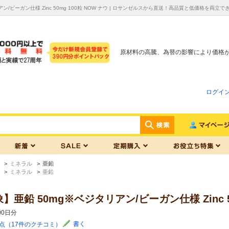
ン/ビーガン仕様 Zinc 50mg 100粒 NOW ナウ | ロサンゼルスから直送！高品質と低価格を両
原材料の高騰、為替の影響により価格
ログイ
>
ミネラル
>
亜鉛
>
ミネラル
>
亜鉛
亜鉛 50mg※ベジタリアン/ビーガン仕様 Zinc 50
00日分
書く
1点（17件のクチコミ）