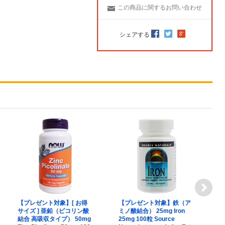
この商品に関するお問い合わせ
シェアする
【プレゼント対象】[ お得
【プレゼント対象】鉄（ア
【
サイズ ] 亜鉛（ピコリン酸
ミノ酸結合） 25mg Iron
購
結合 高吸収タイプ） 50mg
25mg 100粒 Source
ネ