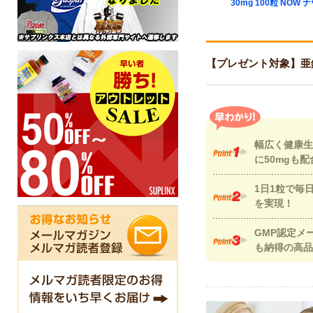
lex 500mg
NOW ナウ
30mg 100粒 NOW 
 ナウ
【プレゼント対象】亜鉛 
幅広く健康生
に50mgも配
1日1粒で毎
を実現！
GMP認定メ
も納得の高品