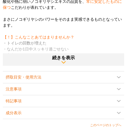
酸化や熱に弱いノコギリヤシエキスの品質を、
常に安定したものに
保つ
こだわりが表れています。
まさにノコギリヤシのパワーをそのまま実感できるものとなってい
ます。
【！】こんなことあてはまりませんか？
・トイレの回数が増えた
・なんだか1日中スッキリ過ごせない
・夜中にトイレに行く回数が多い・・・
続きを表示
・ヘアースタイルのボリューム・ハリ・コシが気になる
ノコギリヤシの果実に含まれている脂肪酸やステロールなどが、中
摂取目安・使用方法
高年男性の悩みの種、DHT（ジヒドロテストステロン）をケアする
役割が期待されています。
注意事項
こういった理由から、最近
フサフサヘアー
にあこがれる男性から選
特記事項
ばれています！
成分表示
●女性らしいボディラインを目指す逆転の発想！
今までは男性のハーブとしてのイメージがあったノコギリヤシ。
このページのトップへ