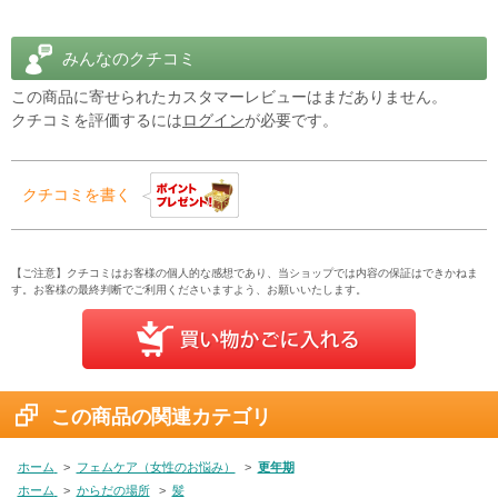
近年では
女性らしいメリハリボディ
を夢見る女性からも支持を集め
ています。
みんなのクチコミ
イソフラボンを豊富に含む
レッドクローバー
と、それをサポートす
この商品に寄せられたカスタマーレビューはまだありません。
るはたらきが期待されている
ノコギリヤシ
の組み合わせが
女性の間
クチコミを評価するには
ログイン
が必要です。
で人気沸騰中
です！
アメリカの大きいカプセルやタブレットが飲みづらい方にもうれし
クチコミを書く
い比較的
小さめなタイプ
。（約8mm×13mm）
商品説明をPC版で見る
【ご注意】クチコミはお客様の個人的な感想であり、当ショップでは内容の保証はできかねま
す。お客様の最終判断でご利用くださいますよう、お願いいたします。
この商品の関連カテゴリ
ホーム
>
フェムケア（女性のお悩み）
>
更年期
ホーム
>
からだの場所
>
髪