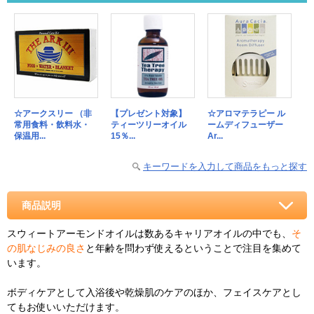
☆アークスリー （非
【プレゼント対象】
☆アロマテラピー ル
常用食料・飲料水・
ティーツリーオイル
ームディフューザー
保温用...
15％...
Ar...
キーワードを入力して商品をもっと探す
商品説明
スウィートアーモンドオイルは数あるキャリアオイルの中でも、
そ
の肌なじみの良さ
と年齢を問わず使えるということで注目を集めて
います。
ボディケアとして入浴後や乾燥肌のケアのほか、フェイスケアとし
てもお使いいただけます。