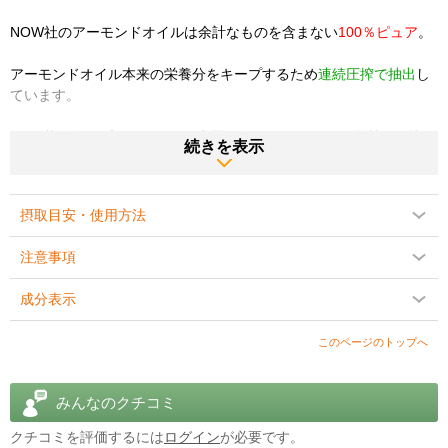
NOW社のアーモンドオイルは余計なものを含まない
100％ピュア
。
アーモンドオイル本来の栄養分をキープするため
連続圧搾で抽出
し
ています。
UV（紫外線）プロテクション容器
を使用しているので品質も長持
続きを表示
ち！
しかも、フードグレード（食品レベル）なのも人気の理由のひとつ
摂取目安・使用方法
です。
注意事項
健康的なお肌のツヤとうるおい
を応援。
成分表示
輝くうるおいチャージをお手伝いします♪
商品説明をPC版で見る
このページのトップへ
みんなのクチコミ
クチコミを評価するには
ログイン
が必要です。