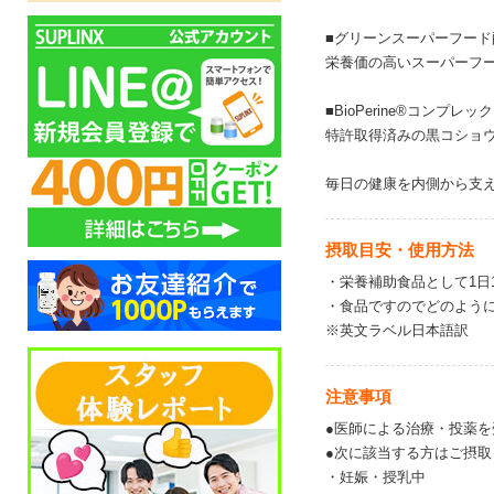
■グリーンスーパーフード
栄養価の高いスーパーフ
■BioPerine®コンプレッ
特許取得済みの黒コショ
毎日の健康を内側から支
摂取目安・使用方法
・栄養補助食品として1日
・食品ですのでどのよう
※英文ラベル日本語訳
注意事項
●医師による治療・投薬
●次に該当する方はご摂
・妊娠・授乳中