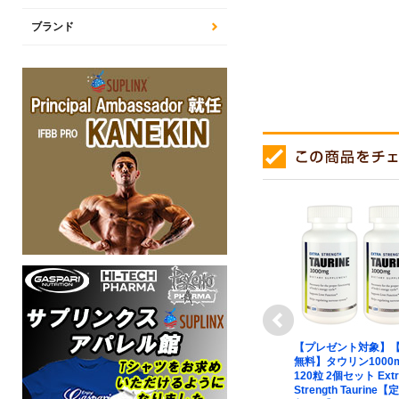
ブランド
next
対象】[ お得
【プレゼント対象】【定期
【プレゼント対象】
タミンC
購入あり】タウリン パウダ
無料】タウリン1000
＋ ローズヒップ
ー（ベジタリアン仕様）
120粒 2個セット Extr
ース型） C-
Taurine Powder
Strength Taurine