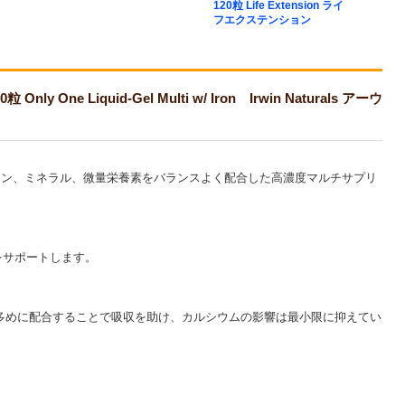
120粒 Life Extension ライ
N
フエクステンション
ズ
quid-Gel Multi w/ Iron Irwin Naturals アーウ
ミン、ミネラル、微量栄養素をバランスよく配合した高濃度マルチサプリ
をサポートします。
多めに配合することで吸収を助け、カルシウムの影響は最小限に抑えてい
。