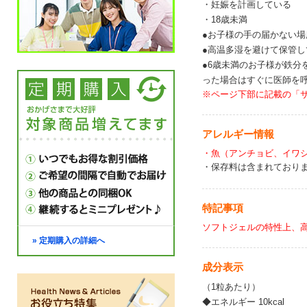
・妊娠を計画している
・18歳未満
●お子様の手の届かない
●高温多湿を避けて保管し
●6歳未満のお子様が鉄
った場合はすぐに医師を
※ページ下部に記載の「
アレルギー情報
・魚（アンチョビ、イワ
・保存料は含まれており
特記事項
ソフトジェルの特性上、
» 定期購入の詳細へ
成分表示
（1粒あたり）
◆エネルギー 10kcal