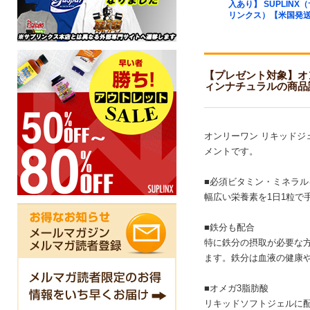
ned Release
100％Pure Free-Form
入あり】 SUPLINX
ips 250粒
227g NOW ナウ
リンクス）【米国発
【プレゼント対象】オンリーワ
ィンナチュラルの商品
オンリーワン リキッド
メントです。
■必須ビタミン・ミネラル
幅広い栄養素を1日1粒で
■鉄分も配合
特に鉄分の摂取が必要な
ます。鉄分は血液の健康
■オメガ3脂肪酸
リキッドソフトジェルに