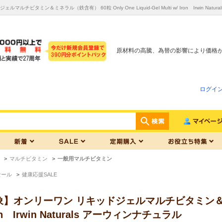
ルチビタミン＆ミネラル（鉄含有） 60粒 Only One Liquid-Gel Multi w/ Iron Irw
原材料の高騰、為替の影響により価格
ログイ
>
マルチビタミン
>
一般用マルチビタミン
セール
>
健康応援SALE
オンリーワン リキッドジェルマルチビタミン＆ミネラル（
 Iron Irwin Naturals アーウィンナチュラル