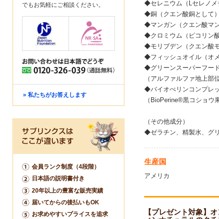
◆セレニウム（Lセレノメチ
でもお気軽にご相談ください。
◆銅（クエン酸銅として）
◆マンガン（クエン酸マン
◆クロミウム（ピコリン酸
◆モリブデン（クエン酸モリ
◆フィッシュオイル（オメガ3
◆グリーンスーパーフードブ
（アルファルファ地上部
◆バイオぺリンコンプレック
» 私たちがお答えします
（BioPerine®黒コシ
（その他成分）
◆ゼラチン、精製水、グ
生産国
会員ランク制度（4段階）
アメリカ
日本語の説明書付き
20年以上の豊富な販売実績
届いてからの後払いもOK
【プレゼント対象】オンリーワ
お求めやすいプライスを追求