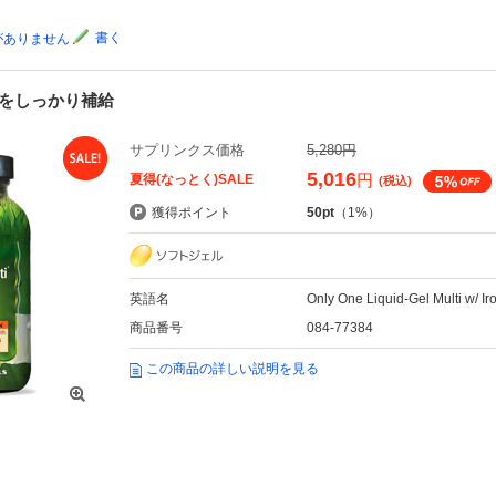
書く
がありません
養をしっかり補給
サプリンクス価格
5,280円
5,016
円
夏得(なっとく)SALE
(税込)
獲得ポイント
50pt
（1%）
英語名
Only One Liquid-Gel Multi w/ Ir
商品番号
084-77384
この商品の詳しい説明を見る