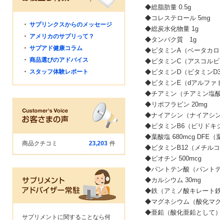
◆総脂肪量 0.5g
◆コレステロール 5mg
・
サプリンクスからのメッセージ
◆総炭水化物量 1g
・
アメリカのサプリって？
◆タンパク質 1g
・
サプアド健康コラム
◆ビタミンA（ベータカロテ
・
商品選びのアドバイス
◆ビタミンC（アスコルビン
・
スタッフ体験レポート
◆ビタミンD（ビタミンD3とし
◆ビタミンE（dアルファ
◆チアミン（チアミン塩酸塩
◆リボフラビン 20mg
◆ナイアシン（ナイアシン
◆ビタミンB6（ピリドキ
◆葉酸塩 680mcg DFE（葉
商品クチコミ
23,203
件
◆ビタミンB12（メチルコ
◆ビオチン 500mcg
◆パントテン酸（パントテ
◆カルシウム 30mg
◆鉄（アミノ酸キレート鉄と
◆マグネシウム（酸化マグ
◆亜鉛（酸化亜鉛として） 
サプリメントに関することなら何