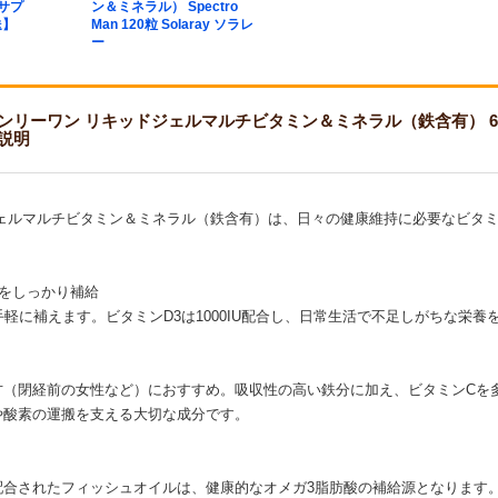
（サプ
ン＆ミネラル） Spectro
送】
Man 120粒 Solaray ソラレ
ー
ン リキッドジェルマルチビタミン＆ミネラル（鉄含有） 60粒 Only One Li
説明
ジェルマルチビタミン＆ミネラル（鉄含有）は、日々の健康維持に必要なビタ
をしっかり補給
手軽に補えます。ビタミンD3は1000IU配合し、日常生活で不足しがちな栄養
方（閉経前の女性など）におすすめ。吸収性の高い鉄分に加え、ビタミンCを
や酸素の運搬を支える大切な成分です。
配合されたフィッシュオイルは、健康的なオメガ3脂肪酸の補給源となります