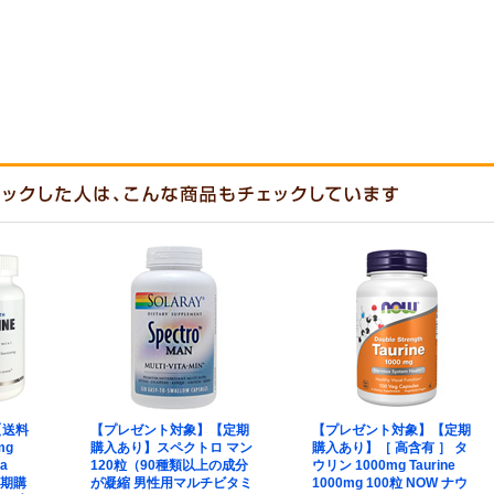
【送料
【プレゼント対象】【定期
【プレゼント対象】【定期
mg
購入あり】スペクトロ マン
購入あり】［ 高含有 ］ タ
a
120粒（90種類以上の成分
ウリン 1000mg Taurine
【定期購
が凝縮 男性用マルチビタミ
1000mg 100粒 NOW ナウ