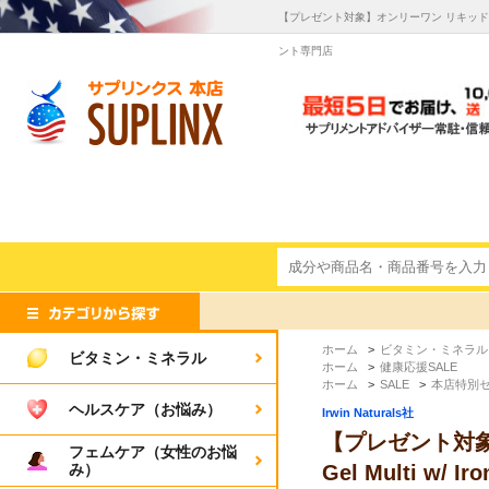
【プレゼント対象】オンリーワン リキッドジェルマ
ント専門店
ホーム
>
ビタミン・ミネラル
ビタミン・ミネラル
ホーム
>
健康応援SALE
ホーム
>
SALE
>
本店特別
ヘルスケア（お悩み）
Irwin Naturals社
【プレゼント対象】
フェムケア（女性のお悩
み）
Gel Multi w/