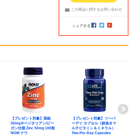
この商品に関するお問い合わせ
シェアする
【プレゼント対象】亜鉛
【プレゼント対象】ツーパ
【
50mg※ベジタリアン/ビー
ーデイ カプセル（鉄抜きマ
サ
ガン仕様 Zinc 50mg 100粒
ルチビタミン＆ミネラル）
ビ
NOW ナウ
Two-Per-Day Capsules
M