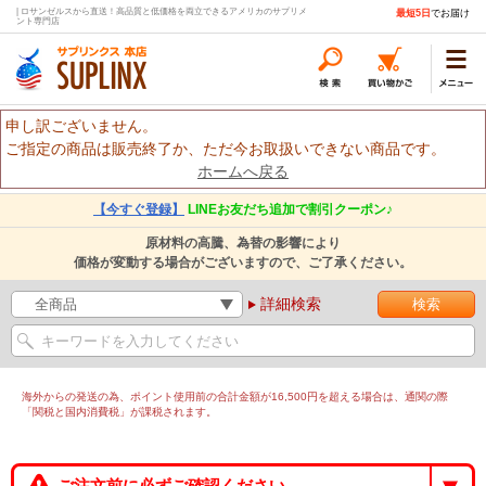
| ロサンゼルスから直送！高品質と低価格を両立できるアメリカのサプリメ
最短5日
でお届け
ント専門店
申し訳ございません。
ご指定の商品は販売終了か、ただ今お取扱いできない商品です。
ホームへ戻る
【今すぐ登録】
LINEお友だち追加で割引クーポン♪
原材料の高騰、為替の影響により
価格が変動する場合がございますので、ご了承ください。
詳細検索
海外からの発送の為、ポイント使用前の合計金額が16,500円を超える場合は、通関の際
「関税と国内消費税」が課税されます。
ご注文前に必ずご確認ください