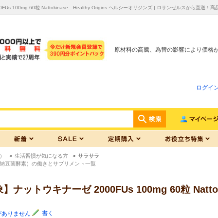
s 100mg 60粒 Nattokinase Healthy Origins ヘルシーオリジンズ | ロサンゼル
原材料の高騰、為替の影響により価格
ログイ
）
>
生活習慣が気になる方
>
サラサラ
納豆菌酵素）の働きとサプリメント一覧
ットウキナーゼ 2000FUs 100mg 60粒 Nattoki
書く
がありません