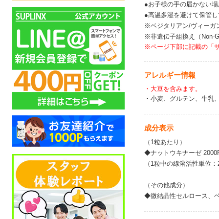
●お子様の手の届かない
●高温多湿を避けて保管し
※ベジタリアン/ヴィーガ
※非遺伝子組換え（Non-
※ページ下部に記載の「
アレルギー情報
・大豆を含みます。
・小麦、グルテン、牛乳
成分表示
（1粒あたり）
◆ナットウキナーゼ 2000
（1粒中の線溶活性単位：2
（その他成分）
◆微結晶性セルロース、