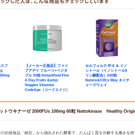
ホスフ
【メーカー正規品】ファイ
セルフォルテ IP-6 ＆ イノ
g
ブアデイ フルーツ+ベジタ
シトール（イノシトール6
100mg
ブル 30粒 Instantfood Five
リン酸配合）240粒
A Day Fruits &amp;
Nature&#39;s Way ネイチ
Veggies Vitamins
ャーズウェイ
CodeAge（コードエイジ）
ナーゼ 2000FUs 100mg 60粒 Nattokinase Healthy 
本の伝統食品「納豆」から抽出された酵素で、たんぱく質を分解する働きを持