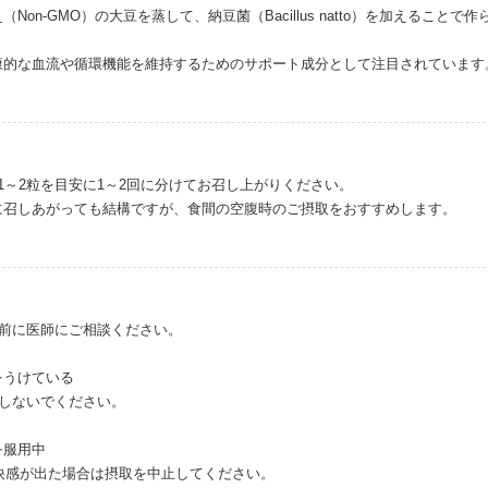
Non-GMO）の大豆を蒸して、納豆菌（Bacillus natto）を加えるこ
康的な血流や循環機能を維持するためのサポート成分として注目されています
1～2粒を目安に1～2回に分けてお召し上がりください。
に召しあがっても結構ですが、食間の空腹時のご摂取をおすすめします。
取前に医師にご相談ください。
をうけている
取しないでください。
を服用中
快感が出た場合は摂取を中止してください。