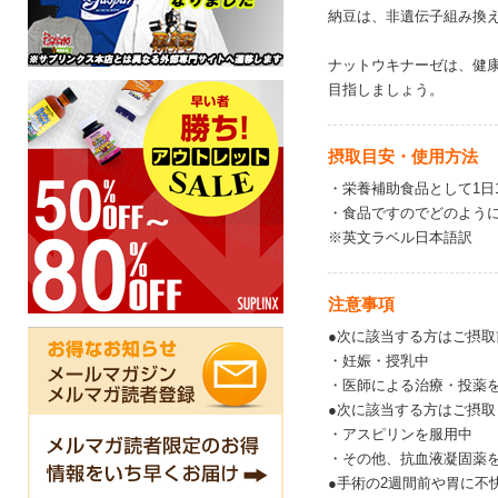
納豆は、非遺伝子組み換え（
ナットウキナーゼは、健
目指しましょう。
摂取目安・使用方法
・栄養補助食品として1日
・食品ですのでどのよう
※英文ラベル日本語訳
注意事項
●次に該当する方はご摂
・妊娠・授乳中
・医師による治療・投薬
●次に該当する方はご摂
・アスピリンを服用中
・その他、抗血液凝固薬
●手術の2週間前や胃に不