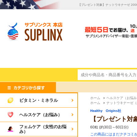
【プレゼント対象】ナットウキナーゼ 2000FU
ホーム
>
ヘルスケア（お悩み
ビタミン・ミネラル
ホーム
>
ナットウキナーゼ（
Healthy Origins社
ヘルスケア（お悩み）
【プレゼント対象】ナ
フェムケア（女性のお悩
60粒 (約30日～60日分)
み）
この商品にはまだクチコミ