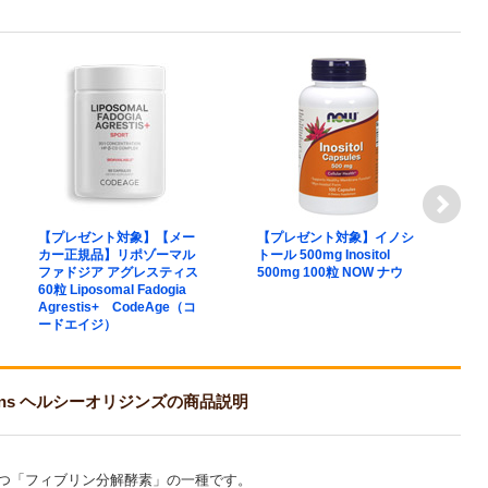
【プレゼント対象】【メー
【プレゼント対象】イノシ
【
カー正規品】リポゾーマル
トール 500mg Inositol
サ
ファドジア アグレスティス
500mg 100粒 NOW ナウ
ー
60粒 Liposomal Fadogia
S
Agrestis+ CodeAge（コ
5
ードエイジ）
Origins ヘルシーオリジンズの商品説明
つ「フィブリン分解酵素」の一種です。