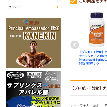
ブランド
next
ト対象】長寿・
【プレゼント対象】ルテイ
【プレゼント対象】
（NMN 300
ン 6mg スワンソン
ァチジルセリン 100m
グルタチオン
（Swanson） Lutein 100粒
Phosphadyl Serine 
lthy Origins
Swanson スワンソン
60粒 NOW ナウ
リジンズ
【プレゼント対象】ナットウキ
ナットウキナーゼは、日