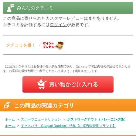
・繰り返しのパワー発揮をサポート
みんなのクチコミ
トレーニングの「質」を重視する方に最適です。
この商品に寄せられたカスタマーレビューはまだありません。
クチコミを評価するには
ログイン
が必要です。
商品説明をPC版で見る
クチコミを書く
【ご注意】クチコミはお客様の個人的な感想であり、当ショップでは内容の保証はできかねま
す。お客様の最終判断でご利用くださいますよう、お願いいたします。
この商品の関連カテゴリ
ホーム
>
スポーツニュートリション
>
ポストワークアウト（トレーニング後）
ホーム
>
ギャスパリ（Gaspari Nutrition）特集【山岸秀匡愛用ブランド】