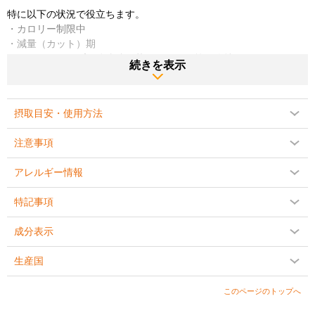
特に以下の状況で役立ちます。
・カロリー制限中
・減量（カット）期
・ボディリコンプ（体脂肪を落としながら筋量維持）
続きを表示
・アスリート向けコンディショニング期
◆筋肉の回復をスムーズに
摂取目安・使用方法
HMB（β-ヒドロキシ-β-メチル酪酸）は、高強度トレーニング後の筋
肉分解を抑える働きが知られており、回復をスムーズにし、次のト
注意事項
レーニングをより実りあるものにします。
アレルギー情報
◆臨床研究に基づいた配合量
1回分あたり：
特記事項
・微小化クレアチン 5g
・HMB 2g
成分表示
これは、筋力・パワー・回復力の向上において研究で使用されてい
る実証量に基づいた設計です。
生産国
◆運動パフォーマンスを底上げ
このページのトップへ
このフォーミュラは、
・高い出力をより長く維持