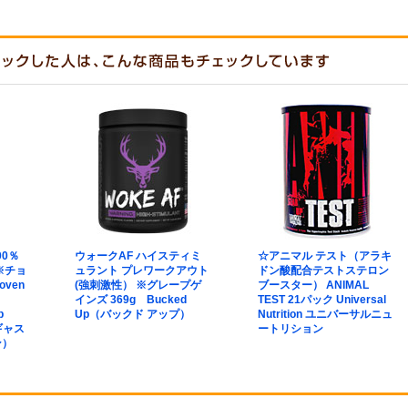
00％
ウォークAF ハイスティミ
☆アニマル テスト（アラキ
※チョ
ュラント プレワークアウト
ドン酸配合テストステロン
oven
(強刺激性） ※グレープゲ
ブースター） ANIMAL
インズ 369g Bucked
TEST 21パック Universal
b
Up（バックド アップ）
Nutrition ユニバーサルニュ
（ギャス
ートリション
ン）