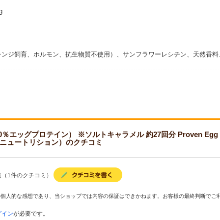
g
レンジ飼育、ホルモン、抗生物質不使用）、サンフラワーレシチン、天然香料
ッグプロテイン） ※ソルトキャラメル 約27回分 Proven Egg 100% Egg Wh
スパリニュートリション）のクチコミ
点（1件のクチコミ）
の個人的な感想であり、当ショップでは内容の保証はできかねます。お客様の最終判断でご
グイン
が必要です。