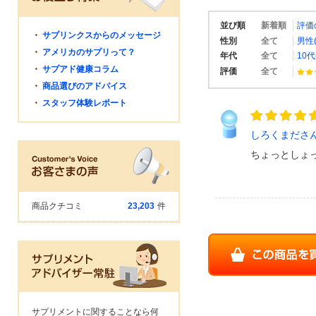
並び順
新着順
評価
・
サプリンクスからのメッセージ
性別
全て
男性(
・
アメリカのサプリって？
年代
全て
10代
・
サプアド健康コラム
評価
全て
・
商品選びのアドバイス
・
スタッフ体験レポート
しろくまださ
ちょっとしょ
商品クチコミ
23,203
件
サプリメントに関することなら何