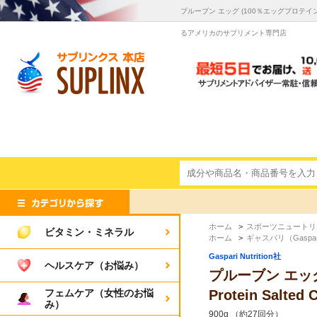
プルーブン エッグ (100％エッグプロテイン） ※ソ
るアメリカのサプリメント専門店
ホーム
>
スポーツニュートリ
ビタミン・ミネラル
ホーム
>
ギャスパリ（Gaspar
Gaspari Nutrition社
ヘルスケア（お悩み）
プルーブン エッグ 
フェムケア（女性のお悩
Protein Salt
み）
900g （約27回分）