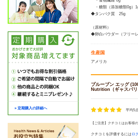
・食物繊維 0g
・糖類（添加糖類0g）1
◆タンパク質 25g
（原材料）
◆卵白パウダー（フリー
生産国
アメリカ
プルーブン エッグ (100％エ
Nutrition（ギャ
» 定期購入の詳細へ
平均5
【ご注意】クチコミはお客様
クチコミを評価するには
ロ