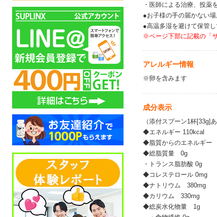
・医師による治療、投薬
●お子様の手の届かない
●高温多湿を避けて保管し
※ページ下部に記載の「
アレルギー情報
※卵を含みます
成分表示
（添付スプーン1杯[33g]
◆エネルギー 110kcal
◆脂質からのエネルギー 0
◆総脂質量 0g
・トランス脂肪酸 0g
◆コレステロール 0mg
◆ナトリウム 380mg
◆カリウム 330mg
◆総炭水化物量 1g