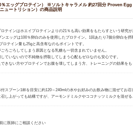
ッグプロテイン） ※ソルトキャラメル 約27回分 Proven Egg 100% Egg Wh
スパリニュートリション）の商品説明
テインはホエイプロテインよりの21％も高い効果をもたらすという研究があります※G
ionのプルーブンエッグは100％卵白のみを使用したプロテイン。1回あたり7個分卵
プロテイン量も25gと高含有なのもポイントです。
がごろごろしてしまう原因となる乳糖も一切含まれていません。
用していないので不純物を摂取してしまう心配もゼロなのも安心です。
足できない方やプロテインでお腹を壊してしまう方、トレーニングの効果をも
付スプーン1杯を目安に約120～240mlの水やお好みのお飲み物に混ぜてお
に召し上がっても結構ですが、アーモンドミルクやココナッツミルクを混ぜる
取前に医師にご相談ください