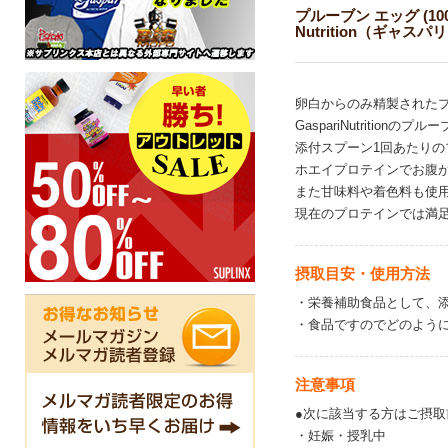
プルーブン エッグ (100％エ
Nutrition（ギャ
卵白からのみ精製されたプロ
GaspariNutrit
添付スプーン1回あたりの
ホエイプロテインでお腹
また甘味料や着色料も使
現在のプロテインでは満
摂取目安・使用方法
・栄養補助食品として、添
・食品ですのでどのよう
注意事項
●次に該当する方はご摂
・妊娠・授乳中