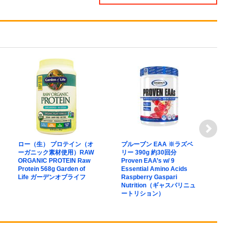
ロー（生） プロテイン（オ
プルーブン EAA ※ラズベ
L
ーガニック素材使用）RAW
リー 390g 約30回分
ア
ORGANIC PROTEIN Raw
Proven EAA’s w/ 9
5
Protein 568g Garden of
Essential Amino Acids
P
Life ガーデンオブライフ
Raspberry Gaspari
ッ
Nutrition（ギャスパリニュ
ル
ートリション）