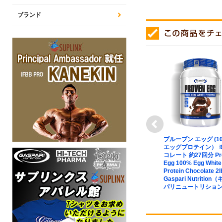
ブランド
next
kg ] シンサ-6
☆【お試し版】【賞味期限
プルーブン エッグ (1
ース型プロテイ
2026年9月】スーパーパン
エッグプロテイン） 
ベリーミルクシ
プアグレッション グリズリ
コレート 約27回分 Pr
-6 2.27kg
ーグミ 9g Superpump
Egg 100% Egg White
スエヌ
Aggression Preworkout
Protein Chocolate 2l
Grizzly Gummy（1回分）
Gaspari Nutrition
Gaspari Nutrition （ギャス
パリニュートリショ
パリニュートリション）