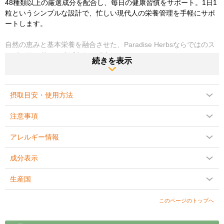
48種類以上の厳選成分を配合し、毎日の健康習慣をサポート。1日1
粒というシンプルな設計で、忙しい現代人の栄養管理を手軽にサポ
ートします。
自然の恵みと基本栄養を融合させた、Paradise Herbsならではのス
ーパーフードマルチビタミンです。
続きを表示
■スーパーフードと栄養を融合した独自設計
摂取目安・使用方法
【アースズブレンド マルチビタミン（鉄抜き）の特長】
・48種類以上の厳選成分を配合
注意事項
・ビタミン・ミネラルをバランスよく配合
・オーガニックスピルリナ、クロレラを配合
アレルギー情報
・プロバイオティクスブレンド配合
・ベータグルカン含有キノコブレンド配合
成分表示
・オーガニックベリーブレンド配合
・1日1粒タイプ
生産国
・不要なフィラーや結合剤を使用しない設計
このページのトップへ
「単なるマルチビタミンではなく、自然由来のスーパーフードを組
み合わせた栄養のベースづくり」をコンセプトに開発されていま
す。