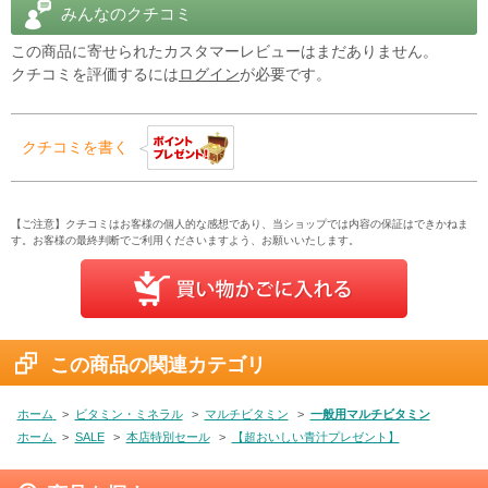
みんなのクチコミ
■こんな方におすすめ
この商品に寄せられたカスタマーレビューはまだありません。
・毎日の栄養バランスが気になる方
クチコミを評価するには
ログイン
が必要です。
・野菜不足が気になる方
・手軽に栄養管理をしたい方
・1日1粒で続けられるマルチビタミンを探している方
クチコミを書く
・自然由来の成分を重視したい方
・健康習慣を見直したい方
忙しい毎日でも無理なく続けやすい、毎日の健康管理に適した総合
【ご注意】クチコミはお客様の個人的な感想であり、当ショップでは内容の保証はできかねま
す。お客様の最終判断でご利用くださいますよう、お願いいたします。
栄養サプリメントです。
■自然の恵みを、毎日の栄養習慣に
アースズブレンド マルチビタミン（鉄抜き）は、ビタミン・ミネラ
ルだけでなく、スーパーフードやハーブ、プロバイオティクスなど
この商品の関連カテゴリ
を組み合わせたプレミアムマルチビタミンです。
1日1粒から始める、新しい栄養習慣。
ホーム
>
ビタミン・ミネラル
>
マルチビタミン
>
一般用マルチビタミン
自然の恵みを毎日のコンディションづくりに取り入れてみません
ホーム
>
SALE
>
本店特別セール
>
【超おいしい青汁プレゼント】
か。