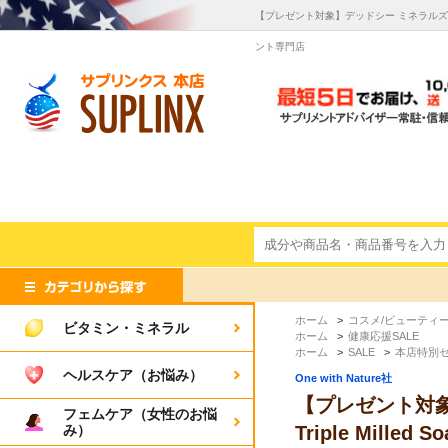
【プレゼント対象】デッドシー ミネラルズ ※ローズペ
ント専門店
ホーム
>
コスメ/ビューティ
ビタミン・ミネラル
ホーム
>
健康応援SALE
ホーム
>
SALE
>
本店特別
ヘルスケア（お悩み）
One with Nature社
【プレゼント対象】デッ
フェムケア（女性のお悩
み）
Triple Mille