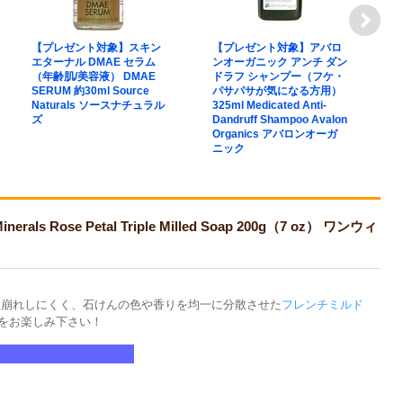
【プレゼント対象】スキン
【プレゼント対象】アバロ
【
エターナル DMAE セラム
ンオーガニック アンチ ダン
サ
（年齢肌/美容液） DMAE
ドラフ シャンプー（フケ・
ッ
SERUM 約30ml Source
パサパサが気になる方用）
ク
Naturals ソースナチュラル
325ml Medicated Anti-
ー
ズ
Dandruff Shampoo Avalon
B
Organics アバロンオーガ
Th
ニック
A
オ
Rose Petal Triple Milled Soap 200g（7 oz） ワンウィ
型崩れしにくく、石けんの色や香りを均一に分散させた
フレンチミルド
をお楽しみ下さい！