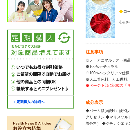
◆
ロ
心の
注意事項
※ノーアニマルテスト商
※100％ナチュラル
※100％ベジタリアン仕様
※人工着色料、人工香料
※ページ下部に記載の「
» 定期購入の詳細へ
成分表示
◆パーム脂肪酸Na（鹸化
グリセリン ◆マリスソル
着色料） ◆クチナシエキ