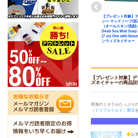
next
ガニック ビオ
【プレゼント対象】アリッ
【プレゼント対象】
レックス シッ
ド XXドライ デオドラント
シー マッドソープ/泥
ンディショナー
スティック ※無香料
（オールスキン/洗顔
） 325ml
ARRID EXTRA EXTRA
Dead Sea Mud Soap
mplex
DRY Solid Antiperspirant
(7 oz) One with Natu
Conditioner
deodorant 73g（2.6oz）
ンウィズネイチャー
ganics アバロン
ク
【プレゼント対象】デッドシー ミ
ズネイチャーの商品説
死海のミネラルたっぷり
（トリプルミルド）製法
◆
シ