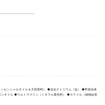
エッセンシャルオイル＆天然香料） ◆塩化ナトリウム（塩） ◆野菜由来
ガンオイル ◆ウルトラマリン（ミネラル着色料） ◆カラメル（植物由来