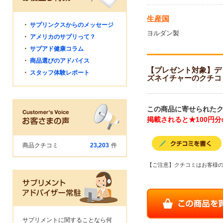
生産国
・
サプリンクスからのメッセージ
ヨルダン製
・
アメリカのサプリって？
・
サプアド健康コラム
・
商品選びのアドバイス
【プレゼント対象】デッドシー ミ
・
スタッフ体験レポート
ズネイチャーのクチコ
この商品に寄せられたク
掲載されると★100円
商品クチコミ
23,203
件
【ご注意】クチコミはお客様
サプリメントに関することなら何