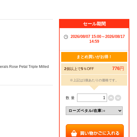
セール期間
2026/08/07 15:00～2026/08/17
14:59
まとめ買いがお得！
rals Rose Petal Triple Milled
776
円
2
個以上で
5
％OFF
※上記は1個あたりの価格です。
数量