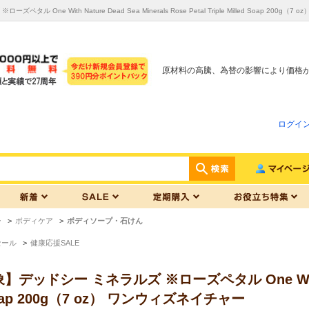
タル One With Nature Dead Sea Minerals Rose Petal Triple Milled 
原材料の高騰、為替の影響により価格
ログイ
ー
>
ボディケア
>
ボディソープ・石けん
セール
>
健康応援SALE
ドシー ミネラルズ ※ローズペタル One With Nature
d Soap 200g（7 oz） ワンウィズネイチャー