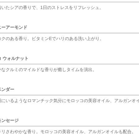
着いた
シアの香りで、1日のストレスをリフレッシュ。
ニーアーモンド
コクのある香り。ビタミンEでハリのある洗い上がり。
コ ウォルナット
かなクルミの
マイルドな
香りが癒しタイムを演出。
ベンダー
畑にいるようなロマンチック気分にモロッコの美容オイル、アルガンオ
モンセージ
キリ
さわやかな香り。
モロッコの美容オイル、アルガンオイルも配合。