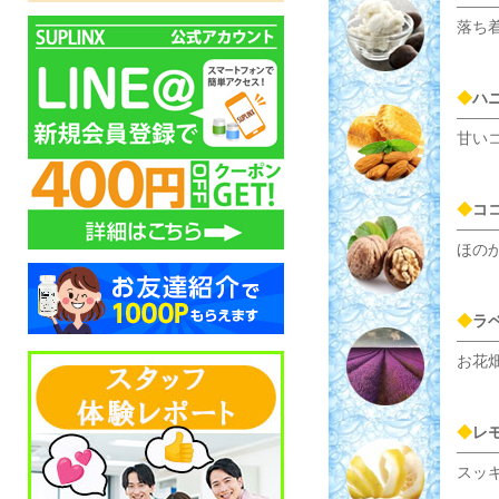
落ち
◆
ハ
甘い
◆
コ
ほの
◆
ラ
お花
◆
レ
スッ