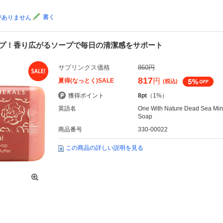
書く
がありません
プ！香り広がるソープで毎日の清潔感をサポート
サプリンクス価格
860円
817
円
夏得(なっとく)SALE
(税込)
獲得ポイント
8pt
（1%）
英語名
One With Nature Dead Sea Mine
Soap
商品番号
330-00022
この商品の詳しい説明を見る