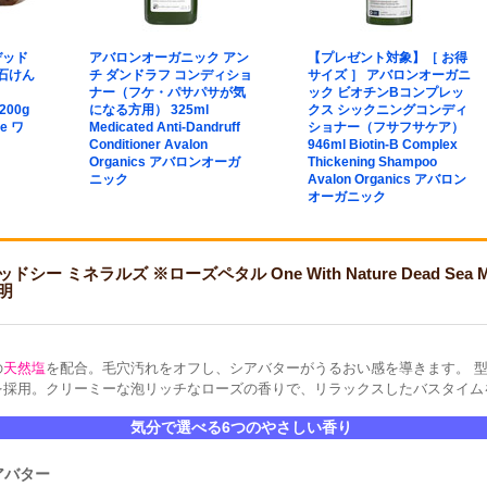
デッド
アバロンオーガニック アン
【プレゼント対象】［ お得
石けん
チ ダンドラフ コンディショ
サイズ ］ アバロンオーガニ
）
ナー（フケ・パサパサが気
ック ビオチンBコンプレッ
 200g
になる方用） 325ml
クス シックニングコンディ
re ワ
Medicated Anti-Dandruff
ショナー（フサフサケア）
Conditioner Avalon
946ml Biotin-B Complex
Organics アバロンオーガ
Thickening Shampoo
ニック
Avalon Organics アバロン
オーガニック
ネラルズ ※ローズペタル One With Nature Dead Sea Minerals 
明
の
天然塩
を配合。毛穴汚れをオフし、シアバターがうるおい感を導きます。 
を採用。クリーミーな泡リッチなローズの香りで、リラックスしたバスタイム
気分で選べる6つのやさしい香り
アバター