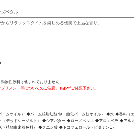
ーズペタル
中からリラックスタイムを楽しめる優美で上品な香り。
品
、動物性原料は含まれておりません。
サプリメント等についてのご注意」も必ずご確認下さい。
パームオイル） ◆パーム核脂肪酸Na（鹸化パーム核オイル） ◆水 ◆香料（
ト（デッドシーソルト） ◆シアバター ◆ローズペタル ◆アロエベラ ◆アル
ス（植物由来着色料） ◆クエン酸 ◆トコフェロール（ビタミンE）