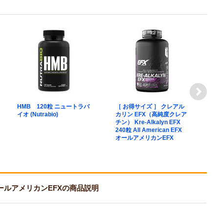
HMB 120粒 ニュートラバ
［ お得サイズ ］ クレアル
コ
イオ (Nutrabio)
カリン EFX（高純度クレア
ン
チン） Kre-Alkalyn EFX
4
240粒 All American EFX
C
オールアメリカンEFX
U
C
ク
EFX オールアメリカンEFXの商品説明