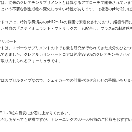
アは、従来のクレアチンサプリメントとは異なるアプローチで開発されていま
」という不要な副生成物へ変化しやすい特性があります。（溶液のpHが低い
ドコアは、特許取得済みのpH12〜14の範囲で安定化されており、緩衝作
せた独自の「スティミュラント・マトリックス」も配合し、プラスαの刺激感
グサポート
ートは、スポーツサプリメントの中でも最も研究が行われてきた成分のひとつ
てきました。クレアルカリンハードコアは純度99.9%のクレアチンモノハ
て取り入れられるフォーミュラです。
アはカプセルタイプなので、シェイカーでの計量や混ぜ合わせの手間がありま
日1～3粒を目安にお召し上がりください。
召しあがっても結構ですが、トレーニングの30～60分前のご摂取をおすす