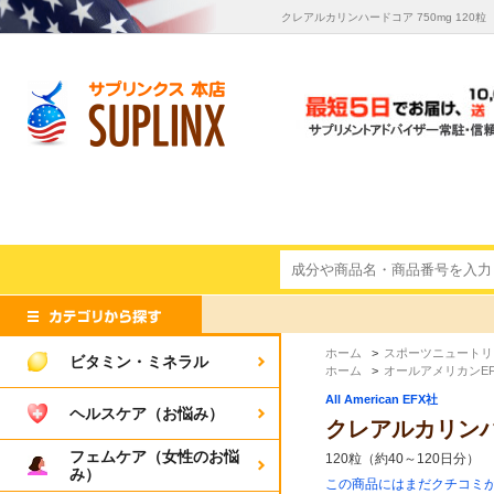
クレアルカリンハードコア 750mg 120粒 K
ホーム
>
スポーツニュートリ
ビタミン・ミネラル
ホーム
>
オールアメリカンEFX/A
All American EFX社
ヘルスケア（お悩み）
クレアルカリンハードコ
フェムケア（女性のお悩
120粒（約40～120日分）
み）
この商品にはまだクチコミ