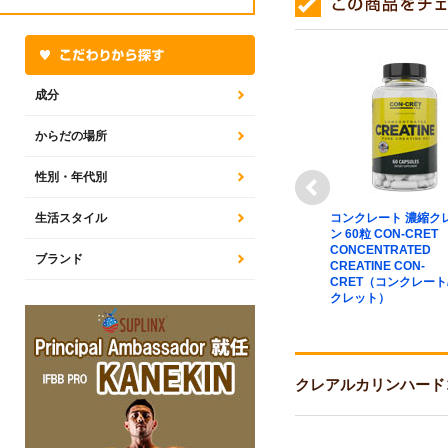
成分
からだの場所
性別・年代別
next
ン EFX（高純
生活スタイル
アミノマックス 8000（プ
コンクレート 濃縮ク
 Kre-
ロテインミックス）325粒
ン 60粒 CON-CRE
 120粒 All
約40日分 Amino Max 8000
CONCENTRATED
ブランド
 EFX オールアメ
Gaspari Nutrition（ギャス
CREATINE CON-
パリニュートリション）
CRET（コンクレート
クレット）
クレアルカリンハードコア 7