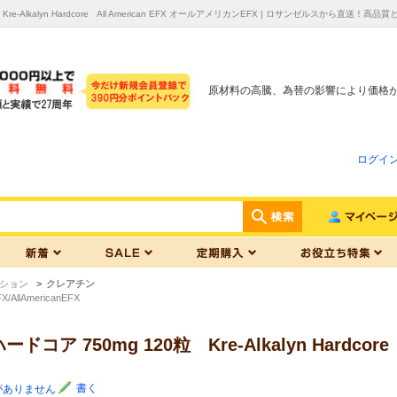
re-Alkalyn Hardcore All American EFX オールアメリカンEFX | ロサンゼルスか
原材料の高騰、為替の影響により価格
ログイ
ション
>
クレアチン
llAmericanEFX
ア 750mg 120粒 Kre-Alkalyn Hardcore
書く
がありません