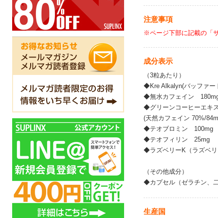
注意事項
※ページ下部に記載の「
成分表示
（3粒あたり）
◆Kre Alkalyn(バッ
◆無水カフェイン 180m
◆グリーンコーヒーエキス 
(天然カフェイン 70%/84
◆テオブロミン 100mg
◆テオフィリン 25mg
◆ラズベリーK（ラズベリ
（その他成分）
◆カプセル（ゼラチン、二
生産国