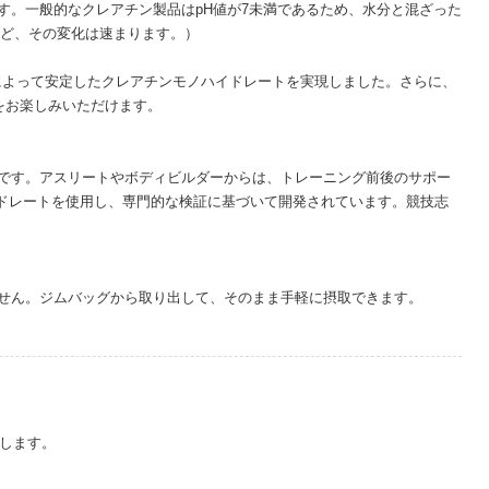
す。一般的なクレアチン製品はpH値が7未満であるため、水分と混ざった
ほど、その変化は速まります。）
用によって安定したクレアチンモノハイドレートを実現しました。さらに、
をお楽しみいただけます。
です。アスリートやボディビルダーからは、トレーニング前後のサポー
イドレートを使用し、専門的な検証に基づいて開発されています。競技志
せん。ジムバッグから取り出して、そのまま手軽に摂取できます。
めします。