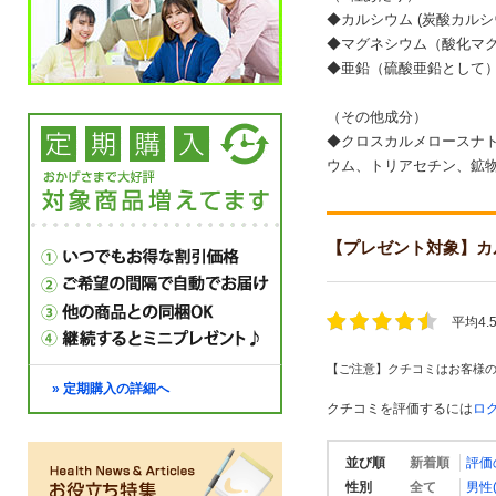
◆カルシウム (炭酸カルシ
◆マグネシウム（酸化マグ
◆亜鉛（硫酸亜鉛として）
（その他成分）
◆クロスカルメロースナ
ウム、トリアセチン、鉱
【プレゼント対象】カルシウ
平均4
【ご注意】クチコミはお客様
» 定期購入の詳細へ
クチコミを評価するには
ロ
並び順
新着順
評価
性別
全て
男性(