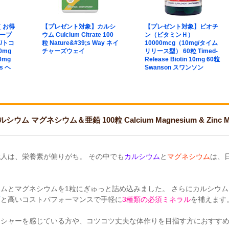
 お得
【プレゼント対象】カルシ
【プレゼント対象】ビオチ
スープ
ウム Culcium Citrate 100
ン（ビタミンＨ）
/トコ
粒 Nature&#39;s Way ネイ
10000mcg（10mg/タイム
0mg
チャーズウェイ
リリース型） 60粒 Timed-
50mg
Release Biotin 10mg 60粒
ns ヘ
Swanson スワンソン
ム マグネシウム＆亜鉛 100粒 Calcium Magnesium & Zinc
人は、栄養素が偏りがち。 その中でも
カルシウム
と
マグネシウム
は、
ムとマグネシウムを1粒にぎゅっと詰め込みました。 さらにカルシウ
下
と高いコストパフォーマンスで手軽に
3種類の必須ミネラル
を補えます
ッシャーを感じている方や、コツコツ丈夫な体作りを目指す方におすす