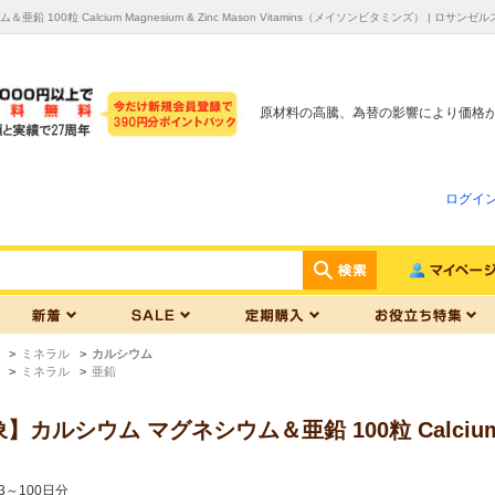
 100粒 Calcium Magnesium & Zinc Mason Vitamins（メイソンビタミンズ）
原材料の高騰、為替の影響により価格
ログイ
>
ミネラル
>
カルシウム
>
ミネラル
>
亜鉛
ルシウム マグネシウム＆亜鉛 100粒 Calcium Magn
）
3～100日分