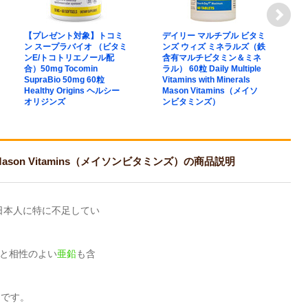
【プレゼント対象】トコミ
デイリー マルチプル ビタミ
【
ン スープラバイオ （ビタミ
ンズ ウィズ ミネラルズ（鉄
ル
ンE/トコトリエノール配
含有マルチビタミン＆ミネ
ク
合）50mg Tocomin
ラル） 60粒 Daily Multiple
M
SupraBio 50mg 60粒
Vitamins with Minerals
C
Healthy Origins ヘルシー
Mason Vitamins（メイソ
オリジンズ
ンビタミンズ）
 Mason Vitamins（メイソンビタミンズ）の商品説明
日本人に特に不足してい
ムと相性のよい
亜鉛
も含
。
めです。