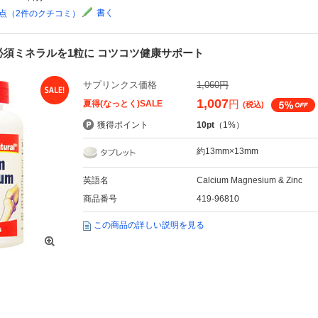
書く
5点（2件のクチコミ）
必須ミネラルを1粒に コツコツ健康サポート
サプリンクス価格
1,060円
1,007
円
夏得(なっとく)SALE
(税込)
獲得ポイント
10pt
（1%）
約13mm×13mm
英語名
Calcium Magnesium & Zinc
商品番号
419-96810
この商品の詳しい説明を見る