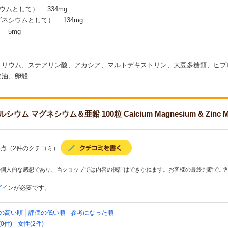
ウムとして） 334mg
ネシウムとして） 134mg
 5mg
トリウム、ステアリン酸、アカシア、マルトデキストリン、大豆多糖類、ヒプ
物油、卵殻
ム マグネシウム＆亜鉛 100粒 Calcium Magnesium & Zinc
.5点（2件のクチコミ）
の個人的な感想であり、当ショップでは内容の保証はできかねます。お客様の最終判断でご
グイン
が必要です。
の高い順
評価の低い順
参考になった順
0件)
女性(2件)