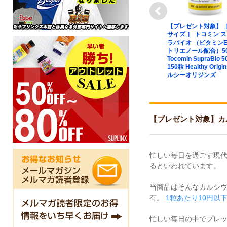
next
l/Mag/Zinc
【プレゼント対象】【定期
【プレゼント対象】［
 カル
購入あり】ビタミンC + ロ
サイズ ］ トコミン 
ーズヒップ＆バイオフラボ
ラバイオ （ビタミンE
ノイド（タイムリリース
トリエノール配合）5
型） C-500+RoseHips
Tocomin SupraBio 
&amp; Bioflavonoids
150粒 Healthy Origi
Sustained release 100粒
ルシーオリジンズ
KAL カル
【プレゼント対象】カルシウ
忙しい毎日を過ごす現代
るといわれています。
当商品はそんなカルシウ
有。
1粒あたり10円以
忙しい毎日の中でプレ