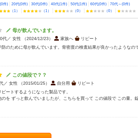
(0件)
20代(0件)
30代(0件)
40代(1件)
50代(1件)
60代(0件)
70代～(0件)
（1）
（1）
（0）
（0）
母が飲んでいます。
40代
女性
（2024/12/23）
家族へ
リピート
予防のために母が飲んでいます。骨密度の検査結果が良かったようなの
この値段で？？
0代
女性
（2015/01/25）
自分用
リピート
リピートするようになった製品です。
他のを ずっと飲んでいましたが、こちらを買って この値段で この量。