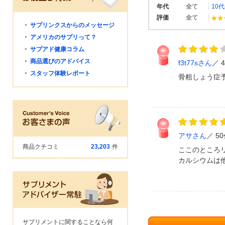
年代
全て
10代
評価
全て
・
サプリンクスからのメッセージ
・
アメリカのサプリって？
・
サプアド健康コラム
・
商品選びのアドバイス
f3t77sさん
・
スタッフ体験レポート
骨粗しょう症
アサさん
5
商品クチコミ
23,203
件
ここのところ
カルシウムは
サプリメントに関することなら何