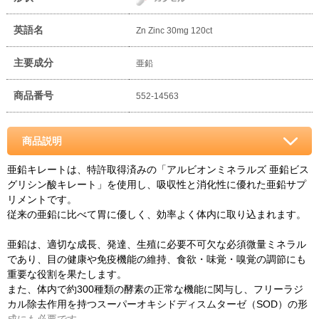
英語名
Zn Zinc 30mg 120ct
主要成分
亜鉛
商品番号
552-14563
商品説明
亜鉛キレートは、特許取得済みの「アルビオンミネラルズ 亜鉛ビス
グリシン酸キレート」を使用し、吸収性と消化性に優れた亜鉛サプ
リメントです。
従来の亜鉛に比べて胃に優しく、効率よく体内に取り込まれます。
亜鉛は、適切な成長、発達、生殖に必要不可欠な必須微量ミネラル
であり、目の健康や免疫機能の維持、食欲・味覚・嗅覚の調節にも
重要な役割を果たします。
また、体内で約300種類の酵素の正常な機能に関与し、フリーラジ
カル除去作用を持つスーパーオキシドディスムターゼ（SOD）の形