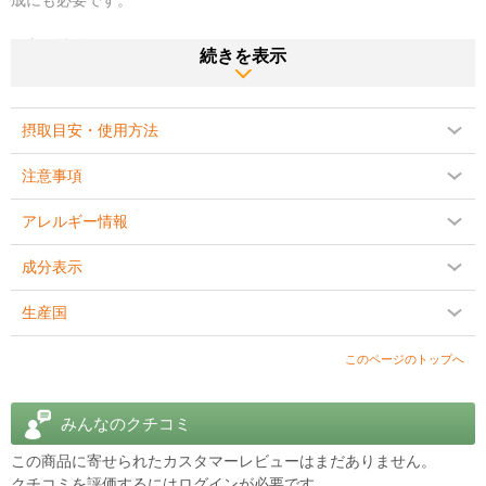
成にも必要です。
＜主な特徴＞
続きを表示
●吸収性の高い亜鉛: アルビオンミネラルズの亜鉛ビスグリシン酸キ
レートを使用し、吸収性と消化性が高いです。これにより、亜鉛が
効率よく体内に取り込まれます。
摂取目安・使用方法
●身体プロセスのサポート: 亜鉛は成長や発達に不可欠で、目の健康
注意事項
や免疫機能など多くの身体プロセスをサポートします。
アレルギー情報
●酵素機能と抗酸化保護: 約300種類の酵素の正常な機能に必要で、
強力な抗酸化剤として働きます。
成分表示
●消化器系に優しい: キレート化された亜鉛は、従来の亜鉛サプリメ
生産国
ントに比べて胃に優しく、消化器系への負担を軽減します。
このページのトップへ
商品説明をPC版で見る
みんなのクチコミ
この商品に寄せられたカスタマーレビューはまだありません。
クチコミを評価するには
ログイン
が必要です。