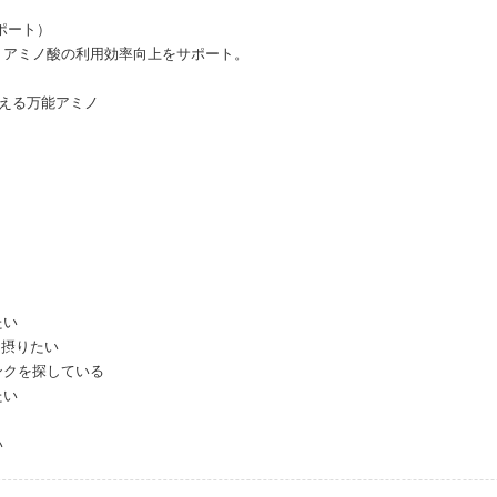
サポート）
、アミノ酸の利用効率向上をサポート。
える万能アミノ
。
たい
て摂りたい
ンクを探している
たい
い