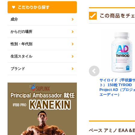
成分
からだの場所
性別・年代別
生活スタイル
next
ブランド
リーム N.O.
アルファEAA（必須アミノ
サイロイド（甲状腺
ム プレワーク
酸） ※ピーチティー 413g
ト） 150粒 TYROID
シトラスキャン
ALPHA EAA ニュートラバ
Project AD（プロ
P Xtreme
イオ (Nutrabio)
エーディー）
im Pre-
EVOGEN（エボジ
ジェン）
ベース アミノ EAA＆BC