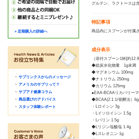
グルテン、ラクトースは
特記事項
商品内にスプーンが付属
» 定期購入の詳細へ
成分表示
（添付スプーン1杯[約12.9
◆総炭水化物量 1g未満
◆マグネシウム 100mg
・
サプリンクスからのメッセージ
◆ナトリウム 250mg
・
アメリカのサプリって？
◆カリウム 125mg
・
サプアド健康コラム
●EAA-BCAAリカバリーマ
・
商品選びのアドバイス
◆BCAA(2:1:1/発酵法）6g
・Lロイシン 3g
・
スタッフ体験レポート
・Lイソロイシン 1.5g
・Lバリン 1.5g
◆Lリジン塩酸塩 1.4g
◆Lスレオニン 1g