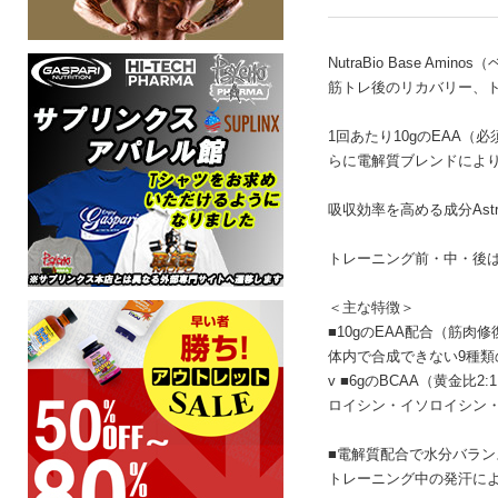
NutraBio Base 
筋トレ後のリカバリー、
1回あたり10gのEAA
らに電解質ブレンドによ
吸収効率を高める成分As
トレーニング前・中・後
＜主な特徴＞
■10gのEAA配合（筋肉
体内で合成できない9種
v ■6gのBCAA（黄金比2:1
ロイシン・イソロイシン
■電解質配合で水分バラン
トレーニング中の発汗に