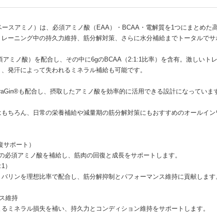
Aminos（ベースアミノ）は、必須アミノ酸（EAA）・BCAA・電解質を1つにま
トレーニング中の持久力維持、筋分解対策、さらに水分補給までトータルでサ
（必須アミノ酸）を配合し、その中に6gのBCAA（2:1:1比率）を含有。激
り、発汗によって失われるミネラル補給も可能です。
traGin®も配合し、摂取したアミノ酸を効率的に活用できる設計になっていま
はもちろん、日常の栄養補給や減量期の筋分解対策にもおすすめのオールイン
修復サポート）
類の必須アミノ酸を補給し、筋肉の回復と成長をサポートします。
:1）
・バリンを理想比率で配合し、筋分解抑制とパフォーマンス維持に貢献します
ス維持
よるミネラル損失を補い、持久力とコンディション維持をサポートします。