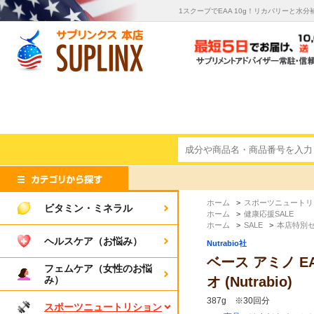
1スクープでEAA 10g！リカバリーと水
ホーム
>
スポーツニュートリ
ビタミン・ミネラル
ホーム
>
健康応援SALE
ホーム
>
SALE
>
本店特別
ヘルスケア（お悩み）
Nutrabio社
ベース アミノ EA
フェムケア（女性のお悩
み）
オ (Nutrabio)
387g ※30回分
スポーツニュートリション