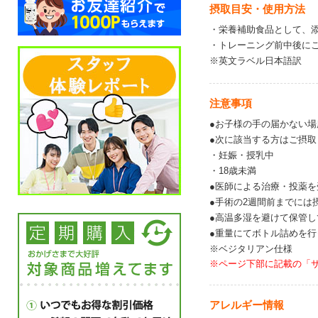
摂取目安・使用方法
・栄養補助食品として、添
・トレーニング前中後に
※英文ラベル日本語訳
注意事項
●お子様の手の届かない
●次に該当する方はご摂
・妊娠・授乳中
・18歳未満
●医師による治療・投薬
●手術の2週間前までには
●高温多湿を避けて保管し
●重量にてボトル詰めを
※ベジタリアン仕様
※ページ下部に記載の「
アレルギー情報