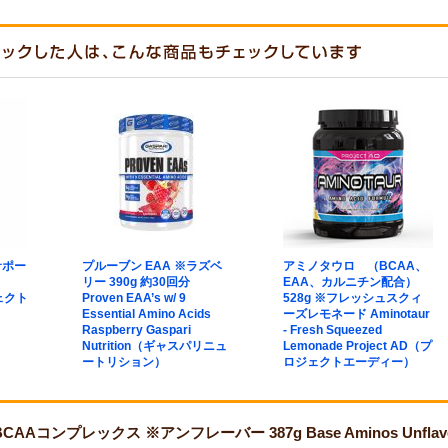
サポー
プルーブン EAA ※ラズベ
アミノタウロ （BCAA、
リー 390g 約30回分
EAA、カルニチン配合）
ジェクト
Proven EAA’s w/ 9
528g ※フレッシュスクィ
Essential Amino Acids
ーズレモネード Aminotaur
Raspberry Gaspari
- Fresh Squeezed
Nutrition（ギャスパリニュ
Lemonade Project AD（プ
ートリション）
ロジェクトエーディー）
AAコンプレックス ※アンフレーバー 387g Base Aminos Unfla