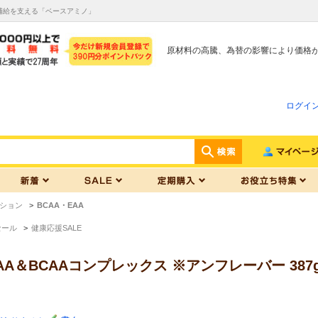
分補給を支える「ベースアミノ」
原材料の高騰、為替の影響により価格
ログイ
ション
>
BCAA・EAA
セール
>
健康応援SALE
A＆BCAAコンプレックス ※アンフレーバー 387g Ba