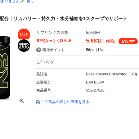
書く
がありません
解質配合｜リカバリー・持久力・水分補給を1スクープでサポート
サプリンクス価格
5,980円
5,681
円
夏得(なっとく)SALE
(税込)
獲得ポイント
56pt
（1%）
英語名
Base Aminos Unflavored 387g
主要成分
EAA BCAA
商品番号
552-27020
この商品の詳しい説明を見る