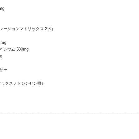
mg
ーションマトリックス 2.8g
mg
ネシウム 500mg
g
サー
ナックスノトジンセン根）