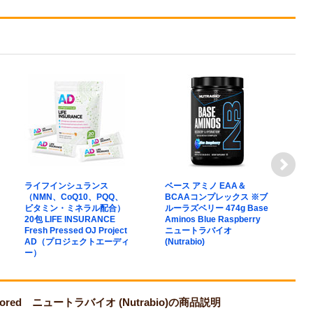
ライフインシュランス
ベース アミノ EAA＆
グ
（NMN、CoQ10、PQQ、
BCAAコンプレックス ※ブ
カ
ビタミン・ミネラル配合）
ルーラズベリー 474g Base
ー
20包 LIFE INSURANCE
Aminos Blue Raspberry
S
Fresh Pressed OJ Project
ニュートラバイオ
ボ
AD（プロジェクトエーディ
(Nutrabio)
ー）
vored ニュートラバイオ (Nutrabio)の商品説明