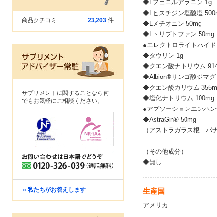
◆Lフェニルアラニン 1g
◆Lヒスチジン塩酸塩 500
商品クチコミ
23,203
件
◆Lメチオニン 50mg
◆Lトリプトファン 50mg
●エレクトロライトハイドレ
◆タウリン 1g
◆クエン酸ナトリウム 914
◆Albion®リンゴ酸ジマグ
◆クエン酸カリウム 355m
サプリメントに関することなら何
◆塩化ナトリウム 100mg
でもお気軽にご相談ください。
●アブソーションエンハン
◆AstraGin® 50mg
（アストラガラス根、パ
（その他成分）
◆無し
» 私たちがお答えします
生産国
アメリカ