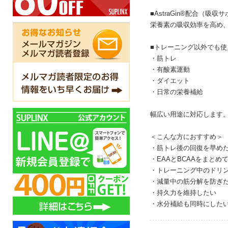
■AstraGin®配合（吸収
栄養素の吸収効率を高め
■トレーニング以外でも使
・筋トレ
・有酸素運動
・ダイエット
・日常の栄養補給
幅広い用途に対応します
＜こんな方におすすめ＞
・筋トレ後の回復を早め
・EAAとBCAAをまとめ
・トレーニング中のドリ
・減量中の筋分解を防ぎ
・持久力を維持したい
・水分補給も同時にした