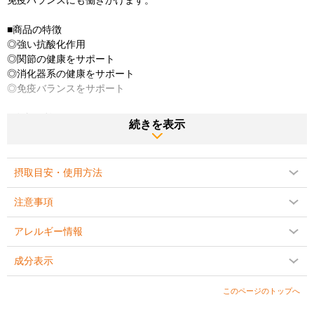
免疫バランスにも働きかけます。
■商品の特徴
◎強い抗酸化作用
◎関節の健康をサポート
◎消化器系の健康をサポート
◎免疫バランスをサポート
■体内で利用されやすいクルクミン
続きを表示
クルクミンはウコンから抽出される強力なポリフェノールです。
関節や消化器、免疫系のバランスに働きかけ、体内の炎症反応をサ
摂取目安・使用方法
ポート。
強力な抗酸化作用を発揮するなど、多くの驚くべき効果をもたらす
注意事項
ことで知られています。
アレルギー情報
これまで課題とされてきたクルクミンの生物学的利用能（バイオア
ベイラビリティ）を効率化するため、NutraBioは現在入手可能なク
成分表示
ルクミンの中で最も高品質で活性の高いクルクミンC3リダクト®に
着目しました。
このページのトップへ
クルクミンC3リダクト®は、95％のテトラヒドロクルクミノイドを