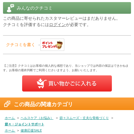
標準化したクルクミンの登録商標です。
みんなのクチコミ
消化管で容易に吸収され、スピーディーに体内で働き始めます。
この商品に寄せられたカスタマーレビューはまだありません。
■吸収性を高めるサポート成分
クチコミを評価するには
ログイン
が必要です。
消化吸収性に優れ、腸の健康をサポートするジンジャールートエキ
ス、消化を助けるタンパク質分解酵素ブロメラインも配合。
クチコミを書く
さらに、それら栄養素の吸収を最大化するために、最も研究された2
成分（アストラジン™とバイオペリン®）を配合しています。
【ご注意】クチコミはお客様の個人的な感想であり、当ショップでは内容の保証はできかねま
カレーなどに含まれる黄色い色素・クルクミンはさまざまな健康効
す。お客様の最終判断でご利用くださいますよう、お願いいたします。
果で注目されています。
進化した高吸収性クルクミンを関節や消化器の健康、免疫サポート
にお役立てください。
商品説明をPC版で見る
この商品の関連カテゴリ
ホーム
>
ヘルスケア（お悩み）
>
節々スムーズ・丈夫な骨格づくり
>
節々・ジョイントサポート
ホーム
>
健康応援SALE