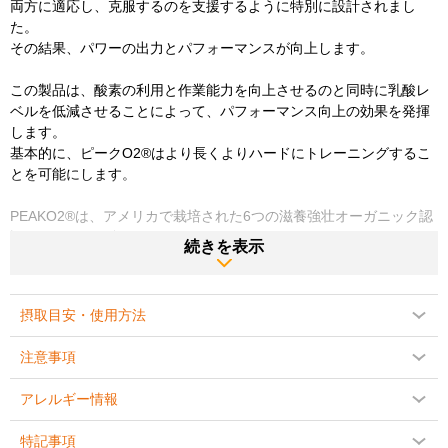
両方に適応し、克服するのを支援するように特別に設計されまし
た。
その結果、パワーの出力とパフォーマンスが向上します。
この製品は、酸素の利用と作業能力を向上させるのと同時に乳酸レ
ベルを低減させることによって、パフォーマンス向上の効果を発揮
します。
基本的に、ピークO2®はより長くよりハードにトレーニングするこ
とを可能にします。
PEAKO2®は、アメリカで栽培された6つの滋養強壮オーガニック認
証キノコの組み合わせです。
続きを表示
・冬虫夏草
・レイシ
摂取目安・使用方法
・エリンギ
・シイタケ
注意事項
・ヤマブシタケ
・カワラタケ
アレルギー情報
研究によれば、PEAKO2は、予備力を最大限に引き出し持久力を向
特記事項
上させるようです。