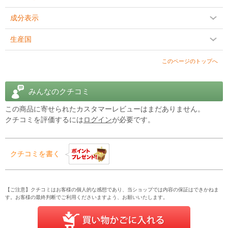
1日最大2gまでの補充を行うと、被験者が同じ作業負荷でトレーニ
成分表示
ングする際に、血中乳酸濃度が9％減少することが示されています。
これは、PEAKO2を摂取することで、運動の要求を満たすために体
生産国
が受けるストレスを軽減するのに役立つことを示唆しています。
商品説明をPC版で見る
このページのトップへ
みんなのクチコミ
この商品に寄せられたカスタマーレビューはまだありません。
クチコミを評価するには
ログイン
が必要です。
クチコミを書く
【ご注意】クチコミはお客様の個人的な感想であり、当ショップでは内容の保証はできかねま
す。お客様の最終判断でご利用くださいますよう、お願いいたします。