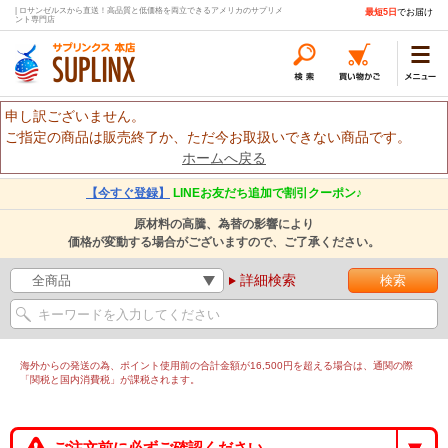
| ロサンゼルスから直送！高品質と低価格を両立できるアメリカのサプリメ
最短5日
でお届け
ント専門店
申し訳ございません。
ご指定の商品は販売終了か、ただ今お取扱いできない商品です。
ホームへ戻る
【今すぐ登録】
LINEお友だち追加で割引クーポン♪
原材料の高騰、為替の影響により
価格が変動する場合がございますので、ご了承ください。
詳細検索
海外からの発送の為、ポイント使用前の合計金額が16,500円を超える場合は、通関の際
「関税と国内消費税」が課税されます。
ご注文前に必ずご確認ください