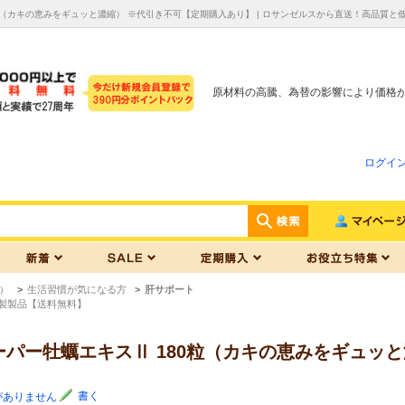
粒（カキの恵みをギュッと濃縮） ※代引き不可【定期購入あり】 | ロサンゼルスから直送！高品質
原材料の高騰、為替の影響により価格
ログイ
）
>
生活習慣が気になる方
>
肝サポート
製製品【送料無料】
パー牡蠣エキスⅡ 180粒（カキの恵みをギュッ
書く
がありません