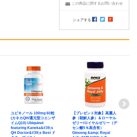
この商品に関するお問い合わせ
シェアする
ユビキノール 100mg 60粒
【プレゼント対象】高麗人
マ
(カネカQH/還元型コエンザ
参（朝鮮人参）＆ローヤル
M
イムQ10) Ubiquinol
ゼリー/ロイヤルゼリー（デ
P
featuring Kaneka&#39;s
セン酸5％高含有）
QH Doctor&#39;s Best ド
Ginseng &amp; Royal