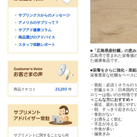
・
サプリンクスからのメッセージ
・
アメリカのサプリって？
・
サプアド健康コラム
・
商品選びのアドバイス
・
スタッフ体験レポート
■「広島県産牡蠣」の恵み
広島湾で育まれた栄養価
た健康食品です。
■栄養をさらに強化－亜鉛
栄養豊富な牡蠣をベース
・亜鉛：必須ミネラルの
商品クチコミ
23,203
件
・肝臓エキス：日本国内
ロリーは低いのが特徴
＜こんな方におすすめ＞
・最近、疲れを感じやす
・朝、すっきり起きれな
・食欲がない
・お酒をよく飲む
・手足が冷える
・外食が多い
・偏食ぎみ
サプリメントに関することなら何