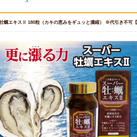
ズ
牡蠣エキスⅡ 180粒（カキの恵みをギュッと濃縮） ※代引き不可