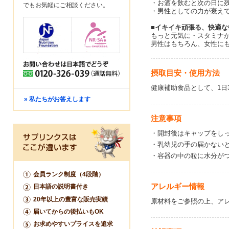
・お酒を飲むと次の日に
でもお気軽にご相談ください。
・男性としての力が衰え
■イキイキ頑張る、快適な
もっと元気に・スタミナ
男性はもちろん、女性に
摂取目安・使用方法
健康補助食品として、1日
» 私たちがお答えします
注意事項
・開封後はキャップをし
・乳幼児の手の届かない
・容器の中の粒に水分が
会員ランク制度（4段階）
アレルギー情報
日本語の説明書付き
20年以上の豊富な販売実績
原材料をご参照の上、ア
届いてからの後払いもOK
お求めやすいプライスを追求