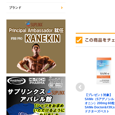
ブランド
next
正規品】ファイ
トランス レスベラトロール
【プレゼント対象】
ルーツ+ベジタ
200mg 60粒 Trans-
SAMe（Sアデノシル
antfood Five
Resveratrol featuring
オニン）200mg 60粒
s &amp;
ResVinol-25 200mg
SAMe Doctor&#39;s
tamins
Doctor&#39;s Best ドクタ
ドクターズベスト