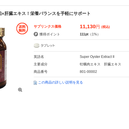
鉛×肝臓エキス！栄養バランスを手軽にサポート
11,130
円
サプリンクス価格
(税込)
獲得ポイント
111pt
（1%）
英語名
Super Oyster Extract II
主要成分
牡蠣肉エキス 肝臓エキス
商品番号
801-00002
この商品の詳しい説明を見る