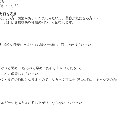
残る
てきた など
毎日を応援
がほしい方、お酒をおいしく楽しみたい方、美容が気になる方・・・
もうれしい健康効果を牡蠣のパワーが応援します。
3～9粒を目安に水またはお湯と一緒にお召し上がりください。
っかりと閉め、 なるべく早めにお召し上がりください。
ところに保管してください。
つくと変色の原因となりますので、なるべく直に手で触れずに、キャップの内
レルギーのある方はお召し上がりにならないでください。