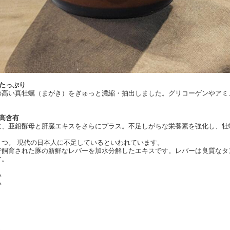
たっぷり
の高い真牡蠣（まがき）をぎゅっと濃縮・抽出しました。グリコーゲンやアミ
高含有
に、亜鉛酵母と肝臓エキスをさらにプラス。不足しがちな栄養素を強化し、牡
１つ。 現代の日本人に不足しているといわれています。
で飼育された豚の新鮮なレバーを加水分解したエキスです。レバーは良質なタ
です。
い
い