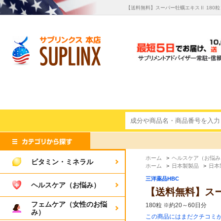
【送料無料】スーパー牡蠣エキスⅡ 180
ホーム
>
ヘルスケア（お悩み
ビタミン・ミネラル
ホーム
>
日本製製品
>
日本
三洋薬品HBC
ヘルスケア（お悩み）
【送料無料】スー
フェムケア（女性のお悩
180粒 ※約20～60日分
み）
この商品にはまだクチコミ