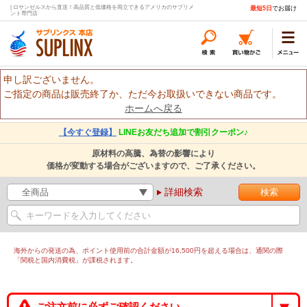
| ロサンゼルスから直送！高品質と低価格を両立できるアメリカのサプリメ
最短5日
でお届け
ント専門店
申し訳ございません。
ご指定の商品は販売終了か、ただ今お取扱いできない商品です。
ホームへ戻る
【今すぐ登録】
LINEお友だち追加で割引クーポン♪
原材料の高騰、為替の影響により
価格が変動する場合がございますので、ご了承ください。
詳細検索
海外からの発送の為、ポイント使用前の合計金額が16,500円を超える場合は、通関の際
「関税と国内消費税」が課税されます。
ご注文前に必ずご確認ください