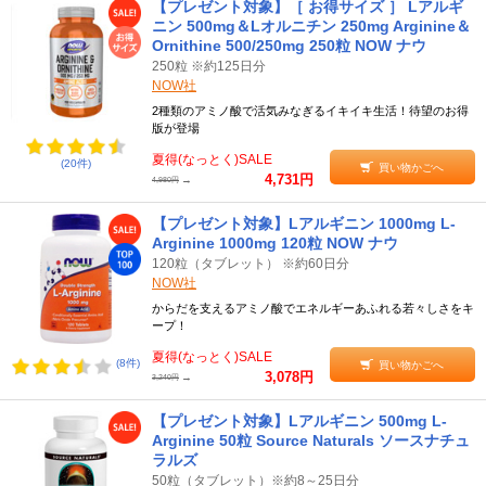
【プレゼント対象】［ お得サイズ ］ Lアルギ
ニン 500mg＆Lオルニチン 250mg Arginine＆
Ornithine 500/250mg 250粒 NOW ナウ
250粒 ※約125日分
NOW社
2種類のアミノ酸で活気みなぎるイキイキ生活！待望のお得
版が登場
夏得(なっとく)SALE
(20件)
買い物かごへ
4,731円
→
4,980円
【プレゼント対象】Lアルギニン 1000mg L-
Arginine 1000mg 120粒 NOW ナウ
120粒（タブレット） ※約60日分
NOW社
からだを支えるアミノ酸でエネルギーあふれる若々しさをキ
ープ！
夏得(なっとく)SALE
(8件)
買い物かごへ
3,078円
→
3,240円
【プレゼント対象】Lアルギニン 500mg L-
Arginine 50粒 Source Naturals ソースナチュ
ラルズ
50粒（タブレット）※約8～25日分