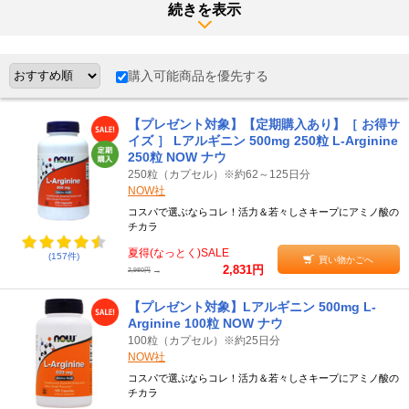
アルギニンと似たような働きをする成分にオルチニンがあります。
続きを表示
オルチニン
は運動中に発生するアンモニア（疲労の原因となる物
質）を抑える働きがあります。一方アルギニンは成長ホルモンの分
泌を促すことでトレーニングをサポートしてくれます。
購入可能商品を優先する
≪ アルギニンサプリメントの飲み方 ≫
●スポーツジムなどで手軽に摂取するならタブレットやカプセルがお
【プレゼント対象】【定期購入あり】［ お得サ
すすめ
イズ ］ Lアルギニン 500mg 250粒 L-Arginine
どこでも気軽に飲むことができます。
250粒 NOW ナウ
250粒（カプセル）※約62～125日分
NOW社
●中和が必要な場合も
アルギニンは強いアルカリ性があるので
粉末で摂取する場合は、酸
コスパで選ぶならコレ！活力＆若々しさキープにアミノ酸の
チカラ
性のグレープフルーツジュースやオレンジジュースに混ぜて飲む
と、胃への負担が軽減されます。
クエン酸のサプリメントをうまく
夏得(なっとく)SALE
(157件)
買い物かごへ
利用する方もいます。
2,831円
→
2,980円
【プレゼント対象】Lアルギニン 500mg L-
●アルギニンの摂取タイミング
Arginine 100粒 NOW ナウ
押さえておきたいポイントは
トレーニング前
と
就寝前
の2つです。
100粒（カプセル）※約25日分
トレーニングの1時間前にアルギニンを摂取すると一酸化窒素を生成
NOW社
し血流が良くなりトレーニング効果をサポートしてくれます。また
コスパで選ぶならコレ！活力＆若々しさキープにアミノ酸の
成長ホルモンは就寝時の22～翌3時に多く分泌
するといわれていま
チカラ
す。