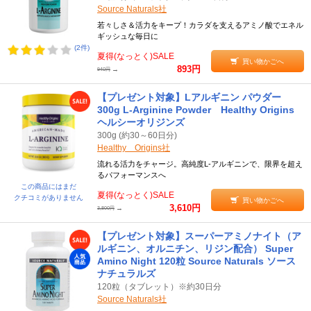
Source Naturals社
若々しさ＆活力をキープ！カラダを支えるアミノ酸でエネル
ギッシュな毎日に
(2件)
夏得(なっとく)SALE
買い物かごへ
893円
→
940円
【プレゼント対象】Lアルギニン パウダー
300g L-Arginine Powder Healthy Origins
ヘルシーオリジンズ
300g (約30～60日分)
Healthy Origins社
流れる活力をチャージ。高純度L-アルギニンで、限界を超え
るパフォーマンスへ
この商品にはまだ
夏得(なっとく)SALE
クチコミがありません
買い物かごへ
3,610円
→
3,800円
【プレゼント対象】スーパーアミノナイト（ア
ルギニン、オルニチン、リジン配合） Super
Amino Night 120粒 Source Naturals ソース
ナチュラルズ
120粒（タブレット）※約30日分
Source Naturals社