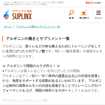
アルギニンの働きとサプリメント一覧 | ロサンゼルスから直送！高品質と
最短5日
でお届け
低価格を両立できるアメリカのサプリメント専門店
ホーム
>
アルギニンの働きとサプリメント一覧
アルギニンの働きとサプリメント一覧
アルギニンは、
筋トレなどの体を鍛えるためにトレーニングをして
いる方にぴったりのアミノ酸
です。NO（一酸化窒素）や成長ホルモ
ンの材料になります。
≪ アルギニンで理想のカラダ作り！ ≫
●アルギニンが筋トレをしている方にぴったりの理由
アルギニンはアミノ酸の一種で
体内の
成長ホルモン
の分泌を促進し
たり、免疫をサポートする役割があるといわれています。 アルギニ
ンは体内の成長ホルモンの分泌を促進することでトレーニングのパ
フォーマンスを上げ、理想の体作りをサポート
してくれるのです。
●アルギニンとオルチニンの違い