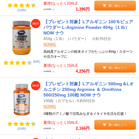
夏得(なっとく)SALE
買い物かごへ
1,396円
→
1,470円
(14件)
●アルギニンの目安摂取量
個人の体重によって異なりますが基本は体重1kg当たり50mgが目安
【プレゼント対象】Lアルギニン 100％ピュア
です。筋トレのために摂取するのであれば、1日10000mgが適量と
パウダー L-Arginine Powder 454g（1 lb）
言われています。
NOW ナウ
454g（1 lb）（パウダー） ※約76日分
NOW社
高純度アルギニンの粉末タイプがたっぷり454g！スポーツ
や活力キープに
(6件)
夏得(なっとく)SALE
買い物かごへ
4,256円
→
4,480円
【プレゼント対象】Lアルギニン 500mg＆Lオ
ルニチン 250mg Arginine ＆ Ornithine
500/250mg 100粒 NOW ナウ
100粒（カプセル）※約50日分
NOW社
2種類のアミノ酸で活気みなぎるイキイキ生活を応援！
夏得(なっとく)SALE
買い物かごへ
2,166円
→
(15件)
2,280円