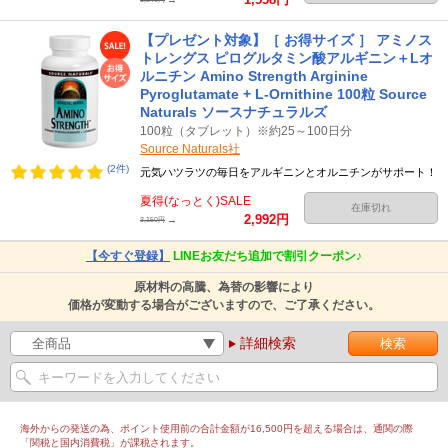
【プレゼント対象】［ お得サイズ ］ アミノス
トレングス ピログルタミン酸アルギニン＋Lオ
ルニチン Amino Strength Arginine
Pyroglutamate + L-Ornithine 100粒 Source
Naturals ソースナチュラルズ
100粒（タブレット）※約25～100日分
Source Naturals社
(2件)
元気ハツラツの毎日をアルギニンとオルニチンがサポート！
夏得(なっとく)SALE
在庫切れ
2,992円
→
3,150円
【今すぐ登録】
LINEお友だち追加で割引クーポン♪
原材料の高騰、為替の影響により
価格が変動する場合がございますので、ご了承ください。
詳細検索
海外からの発送の為、ポイント使用前の合計金額が16,500円を超える場合は、通関の際
「関税と国内消費税」が課税されます。