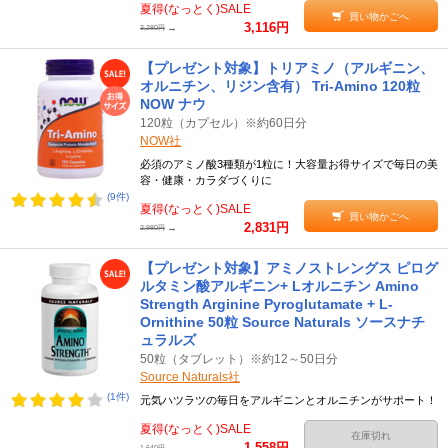
夏得(なっとく)SALE
買い物かごへ
3,116円
→
3,280円
【プレゼント対象】トリアミノ（アルギニン、
オルニチン、リジン含有） Tri-Amino 120粒
NOW ナウ
120粒（カプセル）※約60日分
NOW社
必須のアミノ酸3種類が1粒に！大容量お得サイズで毎日の美
容・健康・カラダづくりに
(9件)
夏得(なっとく)SALE
買い物かごへ
2,831円
→
2,980円
【プレゼント対象】アミノストレングス ピログ
ルタミン酸アルギニン+ Lオルニチン Amino
Strength Arginine Pyroglutamate + L-
Ornithine 50粒 Source Naturals ソースナチ
ュラルズ
50粒（タブレット）※約12～50日分
Source Naturals社
(1件)
元気ハツラツの毎日をアルギニンとオルニチンがサポート！
夏得(なっとく)SALE
在庫切れ
1,558円
→
1,640円