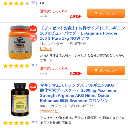
(5件)
粒に！
夏得(なっとく)SALE
買い物かごへ
2,945円
→
3,100円
【プレゼント対象】[ お得サイズ ] Lアルギニン
100％ピュア パウダー L-Arginine Powder
100％ Pure 1kg NOW ナウ
1kg（パウダー）※約167回分
NOW社
たっぷり使えるお得用！男らしさも女性の美容面もしっかり
サポート
(4件)
夏得(なっとく)SALE
買い物かごへ
8,293円
→
8,730円
マキシマムストレングス アルギニンAKG（一
酸化窒素ブースター） 1000mg Maximum
Strength Arginine AKG Nitiric Oxide
Enhancer 90粒 Swanson スワンソン
90粒（カプセル）※約30～45日分
Swanson社
アスリートや働き盛りの男性に！吸収面でも期待できるアル
(6件)
ギニンを凝縮して配合