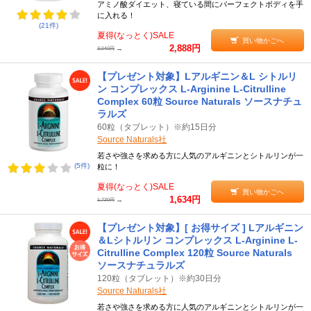
アミノ酸ダイエット、寝ている間にパーフェクトボディを手
に入れる！
(21件)
夏得(なっとく)SALE
買い物かごへ
2,888円
→
3,040円
【プレゼント対象】Lアルギニン＆L シトルリ
ン コンプレックス L-Arginine L-Citrulline
Complex 60粒 Source Naturals ソースナチュ
ラルズ
60粒（タブレット）※約15日分
Source Naturals社
若さや強さを求める方に人気のアルギニンとシトルリンが一
(5件)
粒に！
夏得(なっとく)SALE
買い物かごへ
1,634円
→
1,720円
【プレゼント対象】[ お得サイズ ] Lアルギニン
＆Lシトルリン コンプレックス L-Arginine L-
Citrulline Complex 120粒 Source Naturals
ソースナチュラルズ
120粒（タブレット）※約30日分
Source Naturals社
若さや強さを求める方に人気のアルギニンとシトルリンが一