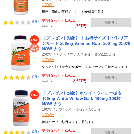
NOW社
毎日、満面の笑顔で、にこやか健康生活を
夏得(なっとく)SALE
(3件)
在庫切れ
1,757円
→
1,850円
【プレゼント対象】［ お得サイズ ］バレリア
ンルート 500mg Valerian Root 500 mg 250粒
NOW ナウ
250粒（ベジタリアンカプセル）※約125日分
NOW社
グッスリ快適な夜をサポートするハーブで目覚めスッキリ
夏得(なっとく)SALE
(9件)
在庫切れ
2,527円
→
2,660円
【プレゼント対象】ホワイトウィロー樹皮
400mg White Willow Bark 400mg 100粒
NOW ナウ
100粒（カプセル）※約25～ 50日分
NOW社
伝統ハーブで毎日スッキリ元気よく！
夏得(なっとく)SALE
(2件)
在庫切れ