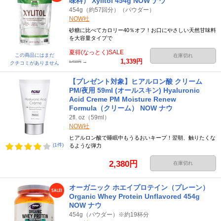
味料） Xylitol 454g NOW ナウ
454g（約57回分）（パウダー）
NOW社
砂糖に比べてカロリー40％オフ！お口にやさしい天然甘味料
を大容量タイプで
夏得(なっとく)SALE
この商品にはまだ
在庫切れ
1,339円
→
1,410円
クチコミがありません
【プレゼント対象】ヒアルロン酸 クリーム
PM/夜用 59ml (オールスキン) Hyaluronic
Acid Creme PM Moisture Renew
Formula（クリーム） NOW ナウ
2fl. oz（59ml）
NOW社
ヒアルロン酸で睡眠中もうるおいキープ！翌朝、触りたくな
(1件)
るような弾力
2,380円
在庫切れ
オーガニック ホエイプロテイン（プレーン）
Organic Whey Protein Unflavored 454g
NOW ナウ
454g（パウダー）※約19杯分