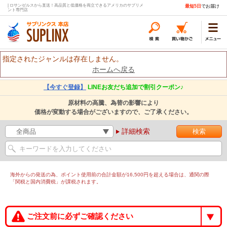
| ロサンゼルスから直送！高品質と低価格を両立できるアメリカのサプリメ
最短5日
でお届け
ント専門店
指定されたジャンルは存在しません。
ホームへ戻る
【今すぐ登録】
LINEお友だち追加で割引クーポン♪
原材料の高騰、為替の影響により
価格が変動する場合がございますので、ご了承ください。
詳細検索
海外からの発送の為、ポイント使用前の合計金額が16,500円を超える場合は、通関の際
「関税と国内消費税」が課税されます。
ご注文前に必ずご確認ください