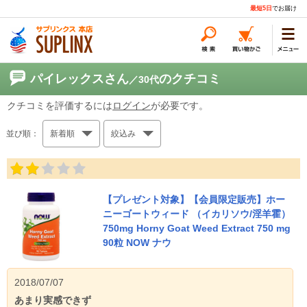
最短5日
でお届け
パイレックスさん
のクチコミ
／30代
クチコミを評価するには
ログイン
が必要です。
並び順：
新着順
絞込み
【プレゼント対象】【会員限定販売】ホー
ニーゴートウィード （イカリソウ/淫羊霍）
750mg Horny Goat Weed Extract 750 mg
90粒 NOW ナウ
2018/07/07
あまり実感できず