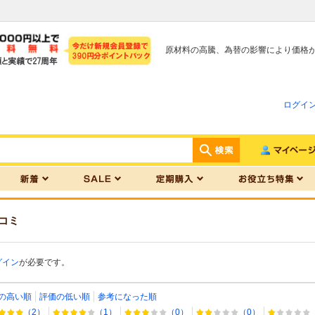
原材料の高騰、為替の影響により価格
ログイ
コミ
グイン
が必要です。
の高い順
評価の低い順
参考になった順
（2）
（1）
（0）
（0）