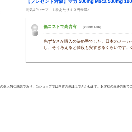
【プレゼント対象】マカ 500mg Maca 500mg 10
元気UPハーブ １粒あたり１０円未満♪
低コストで高含有
（2009/11/06）
先ず安さが購入の決め手でした。日本のメーカ
し、そう考えると値段も安すぎるくらいです。
の個人的な感想であり、当ショップでは内容の保証はできかねます。お客様の最終判断で