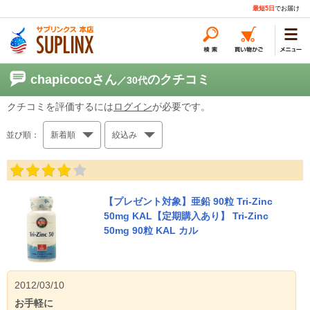
最短5日
でお届け
chapicocoさん
のクチコミ
／30代
クチコミを評価するには
ログイン
が必要です。
並び順：
新着順
絞込み
【プレゼント対象】亜鉛 90粒 Tri-Zinc
50mg KAL【定期購入あり】 Tri-Zinc
50mg 90粒 KAL カル
2012/03/10
お手軽に