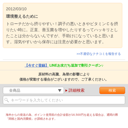
2012/03/10
環境整えるために
トローチだから摂りやすい！調子の悪いときやビタミンＣを摂
りたい時に。正直、善玉菌を増やしたりするってハッキリとし
たことは分からないんですが、手助けになっていると思いま
す。湿気やすいから保存には注意が必要かと思います。
>>不適切なクチコミを報告する
【今すぐ登録】
LINEお友だち追加で割引クーポン♪
原材料の高騰、為替の影響により
価格が変動する場合がございますので、ご了承ください。
詳細検索
海外からの発送の為、ポイント使用前の合計金額が16,500円を超える場合は、通関の際
「関税と国内消費税」が課税されます。