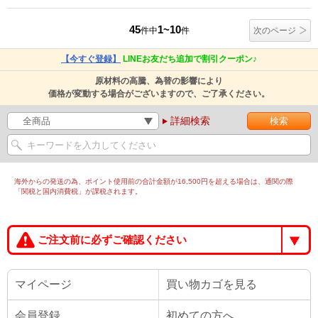
45
1~10
件中
件
次のページ
【今すぐ登録】
LINEお友だち追加で割引クーポン♪
原材料の高騰、為替の影響により
価格が変動する場合がございますので、ご了承ください。
詳細検索
海外からの発送の為、ポイント使用前の合計金額が16,500円を超える場合は、通関の際
「関税と国内消費税」が課税されます。
ご注文前に必ずご確認ください
マイページ
買い物カゴを見る
会員登録
初めての方へ