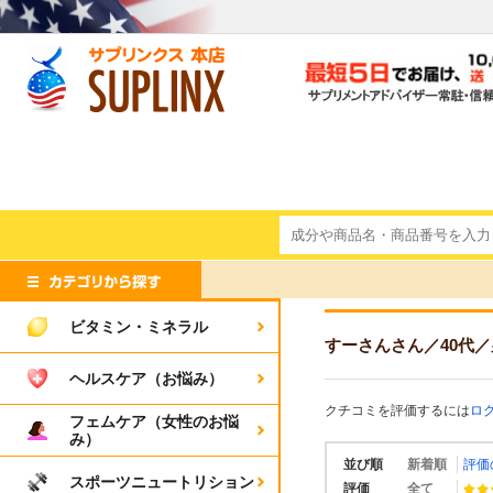
ビタミン・ミネラル
すーさんさん
／40代
／
ヘルスケア（お悩み）
クチコミを評価するには
ロ
フェムケア（女性のお悩
み）
並び順
新着順
評価
スポーツニュートリション
評価
全て