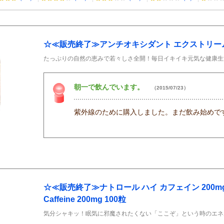
☆≪販売終了≫アンチオキシダント エクストリー
たっぷりの自然の恵みで若々しさ全開！毎日イキイキ元気な健康生
朝一で飲んでいます。
（2015/07/23）
紫外線のために購入しました。まだ飲み始めで
☆≪販売終了≫ナトロール ハイ カフェイン 200mg Na
Caffeine 200mg 100粒
気分シャキッ！眠気に邪魔されたくない「ここぞ」という時のエネ