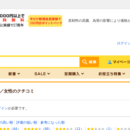
原材料の高騰、為替の影響により価格
ログイ
／女性
のクチコミ
グイン
が必要です。
の高い順
評価の低い順
参考になった順
（44）
（66）
（11）
（1）