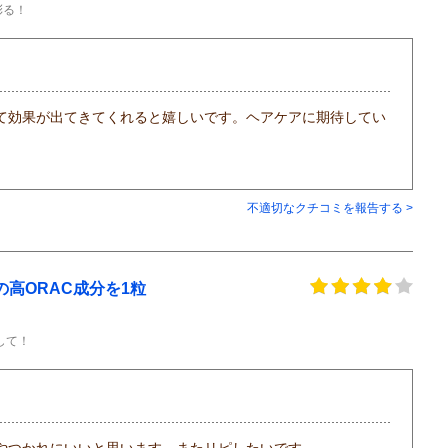
彩る！
て効果が出てきてくれると嬉しいです。ヘアケアに期待してい
不適切なクチコミを報告する >
高ORAC成分を1粒
して！
やつかれにいいと思います。またリピしたいです。