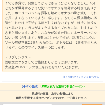
くでる体質で、発症してからはさらにひどくなりました。5分
とおかず爆発するような勢いでオナラを連発する時さえありま
した。ホーリーバジルを摂取し始めてオナラの量が減り、それ
と共によくなっているように感じます。もちろん難病指定の病
気がこれだけで完治するほど甘くはないですが、維持には役立
つと思います。ガスがよくたまるタイプの方には、おすすめで
きると思います。あと、おなかが冷えた時にもホーリーバジル
はいい感じがします。星5つにしたいですが、説明文にはウル
ソール酸標準化2.5%とあるのに、 ボトルには、2%標準化とあ
ります。なのでマイナス星一つにします。
＜サプリンクス＞
説明文につきましてご指摘ありがとうございます。
大至急WEBページの修正を行わせていただきます。
>>不適切なクチコミを報告する
【今すぐ登録】
LINEお友だち追加で割引クーポン♪
原材料の高騰、為替の影響により
価格が変動する場合がございますので、ご了承ください。