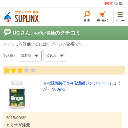
最短5日
でお届け
UCさん
のクチコミ
／40代
／男性
クチコミを評価するには
ログイン
が必要です。
並び順：
新着順
絞込み
☆≪販売終了≫4倍濃縮ジンジャー（しょう
が） 500mg
2015/09/30
とりすぎ注意