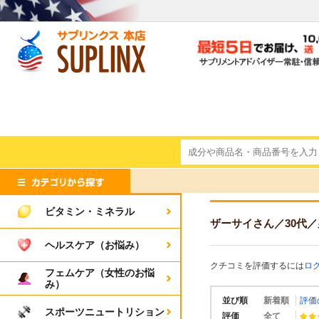
ビタミン・ミネラル
ザーサイさん
／30代
／
ヘルスケア（お悩み）
クチコミを評価するには
ロ
フェムケア（女性のお悩
み）
並び順
新着順
評価
スポーツニュートリション
評価
全て