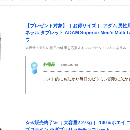
【プレゼント対象】［ お得サイズ ］ アダム 男
ネラル タブレット ADAM Superior Men's Multi Ta
ウ
大容量！男性の毎日の健康を応援するマルチビタミン＆ミネラル 
必需品
（2016/07/18）
コスト的にも助かり毎日のビタミン摂取に欠か
☆≪販売終了≫［ 大容量2.27kg ］ 100％ホエ
プロテイン ※ダブルリッチチョコレート