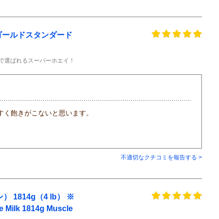
イ ゴールドスタンダード
肪で選ばれるスーパーホエイ！
すく飽きがこないと思います。
不適切なクチコミを報告する >
814g（4 lb） ※
ilk 1814g Muscle