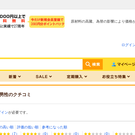
原材料の高騰、為替の影響により価格
ログイ
男性
のクチコミ
グイン
が必要です。
の高い順
評価の低い順
参考になった順
（7）
（0）
（0）
（0）