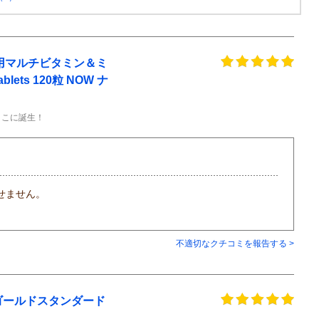
性用マルチビタミン＆ミ
blets 120粒 NOW ナ
ここに誕生！
せません。
不適切なクチコミを報告する >
イ ゴールドスタンダード