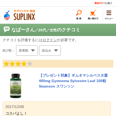
最短5日
でお届け
なぱーさん
のクチコミ
／20代
／女性
クチコミを評価するには
ログイン
が必要です。
並び順：
新着順
絞込み
【プレゼント対象】ギムネマシルベスタ葉
400mg Gymnema Sylvestre Leaf 100粒
Swanson スワンソン
2017/12/06
コスパよし！