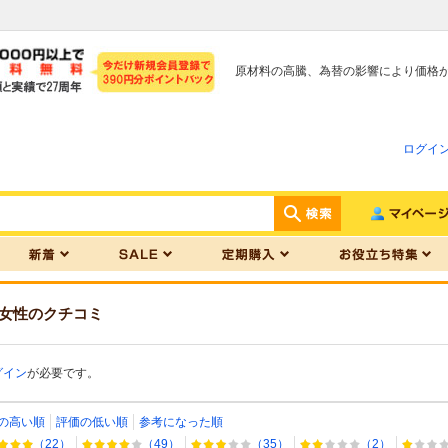
原材料の高騰、為替の影響により価格
ログイ
女性
のクチコミ
グイン
が必要です。
の高い順
評価の低い順
参考になった順
（22）
（49）
（35）
（2）