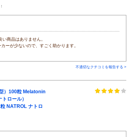
！
良い商品はありません。
ーカーが少ないので、すごく助かります。
不適切なクチコミを報告する >
0粒 Melatonin
OL（ナトロール）
 100粒 NATROL ナトロ