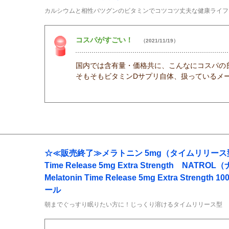
カルシウムと相性バツグンのビタミンでコツコツ丈夫な健康ライフ
コスパがすごい！
（2021/11/19）
国内では含有量・価格共に、こんなにコスパの
そもそもビタミンDサプリ自体、扱っているメ
☆≪販売終了≫メラトニン 5mg（タイムリリース型）10
Time Release 5mg Extra Strength NATR
Melatonin Time Release 5mg Extra Strength
ール
朝までぐっすり眠りたい方に！じっくり溶けるタイムリリース型