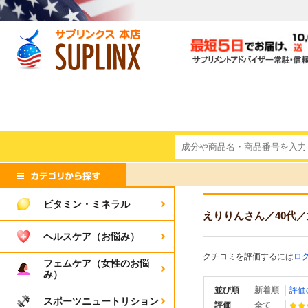
ビタミン・ミネラル
えりりんさん
／40代
／
ヘルスケア（お悩み）
クチコミを評価するには
ロ
フェムケア（女性のお悩
み）
並び順
新着順
評価
スポーツニュートリション
評価
全て