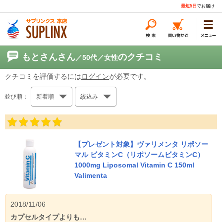
最短5日
でお届け
もとさんさん
のクチコミ
／50代
／女性
クチコミを評価するには
ログイン
が必要です。
並び順：
新着順
絞込み
【プレゼント対象】ヴァリメンタ リポソー
マル ビタミンC（リポソームビタミンC）
1000mg Liposomal Vitamin C 150ml
Valimenta
2018/11/06
カプセルタイプよりも…