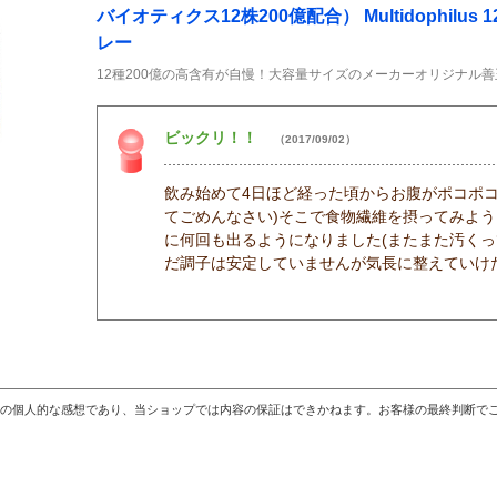
バイオティクス12株200億配合） Multidophilus 12 
レー
12種200億の高含有が自慢！大容量サイズのメーカーオリジナル
ビックリ！！
（2017/09/02）
飲み始めて4日ほど経った頃からお腹がポコポ
てごめんなさい)そこで食物繊維を摂ってみよ
に何回も出るようになりました(またまた汚くっ
だ調子は安定していませんが気長に整えていけ
の個人的な感想であり、当ショップでは内容の保証はできかねます。お客様の最終判断で