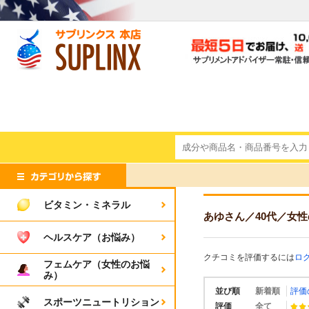
ビタミン・ミネラル
あゆさん
／40代
／女性
ヘルスケア（お悩み）
クチコミを評価するには
ロ
フェムケア（女性のお悩
み）
並び順
新着順
評価
スポーツニュートリション
評価
全て