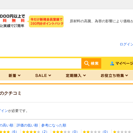
原材料の高騰、為替の影響により価格
ログイ
のクチコミ
グイン
が必要です。
の高い順
評価の低い順
参考になった順
（6）
（2）
（0）
（0）