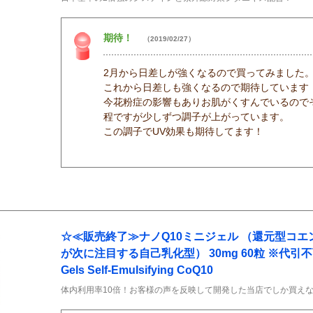
期待！
（2019/02/27）
2月から日差しが強くなるので買ってみました
これから日差しも強くなるので期待しています
今花粉症の影響もありお肌がくすんでいるので
程ですが少しずつ調子が上がっています。
この調子でUV効果も期待してます！
☆≪販売終了≫ナノQ10ミニジェル （還元型コエ
が次に注目する自己乳化型） 30mg 60粒 ※代引不可 N
Gels Self-Emulsifying CoQ10
体内利用率10倍！お客様の声を反映して開発した当店でしか買えない