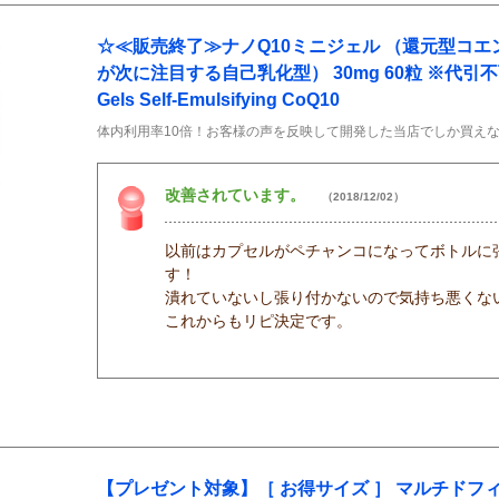
☆≪販売終了≫ナノQ10ミニジェル （還元型コエ
が次に注目する自己乳化型） 30mg 60粒 ※代引不可 N
Gels Self-Emulsifying CoQ10
体内利用率10倍！お客様の声を反映して開発した当店でしか買えない
改善されています。
（2018/12/02）
以前はカプセルがペチャンコになってボトルに
す！
潰れていないし張り付かないので気持ち悪くな
これからもリピ決定です。
【プレゼント対象】［ お得サイズ ］ マルチドフィ