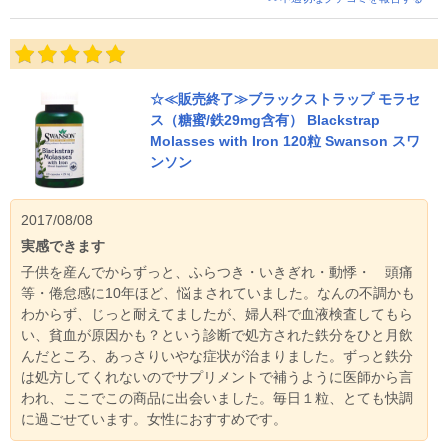
☆≪販売終了≫ブラックストラップ モラセ
ス（糖蜜/鉄29mg含有） Blackstrap
Molasses with Iron 120粒 Swanson スワ
ンソン
2017/08/08
実感できます
子供を産んでからずっと、ふらつき・いきぎれ・動悸・ 頭痛
等・倦怠感に10年ほど、悩まされていました。なんの不調かも
わからず、じっと耐えてましたが、婦人科で血液検査してもら
い、貧血が原因かも？という診断で処方された鉄分をひと月飲
んだところ、あっさりいやな症状が治まりました。ずっと鉄分
は処方してくれないのでサプリメントで補うように医師から言
われ、ここでこの商品に出会いました。毎日１粒、とても快調
に過ごせています。女性におすすめです。