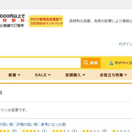
原材料の高騰、為替の影響により価格
ログイ
ミ
グイン
が必要です。
の高い順
評価の低い順
参考になった順
（0）
（1）
（1）
（0）