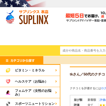
ビタミン・ミネラル
tkさん
／50代
のクチコ
ヘルスケア（お悩み）
クチコミを評価するには
ロ
フェムケア（女性のお悩
み）
並び順
新着順
評価
スポーツニュートリション
評価
全て