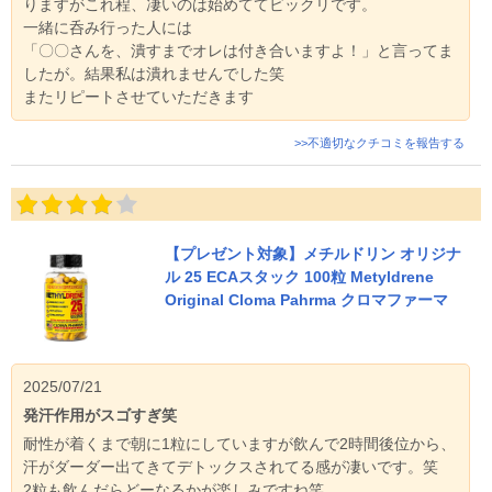
りますがこれ程、凄いのは始めててビックリです。
一緒に呑み行った人には
「〇〇さんを、潰すまでオレは付き合いますよ！」と言ってま
したが。結果私は潰れませんでした笑
またリピートさせていただきます
>>不適切なクチコミを報告する
【プレゼント対象】メチルドリン オリジナ
ル 25 ECAスタック 100粒 Metyldrene
Original Cloma Pahrma クロマファーマ
2025/07/21
発汗作用がスゴすぎ笑
耐性が着くまで朝に1粒にしていますが飲んで2時間後位から、
汗がダーダー出てきてデトックスされてる感が凄いです。笑
2粒も飲んだらどーなるかが楽しみですね笑