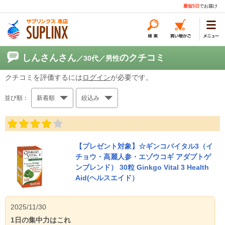
最短5日
でお届け
しんさんさん
のクチコミ
／30代
／男性
クチコミを評価するには
ログイン
が必要です。
並び順：
新着順
絞込み
【プレゼント対象】☆ギンコバイタル3（イ
チョウ・高麗人参・エゾウコギ アダプトゲ
ンブレンド） 30粒 Ginkgo Vital 3 Health
Aid(ヘルスエイド）
2025/11/30
1日の集中力はこれ