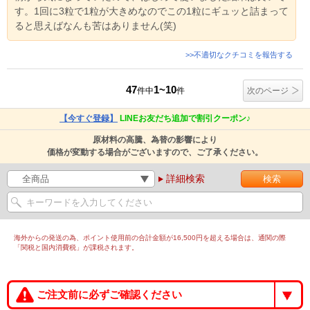
す。1回に3粒で1粒が大きめなのでこの1粒にギュッと詰まって
ると思えばなんも苦はありません(笑)
>>不適切なクチコミを報告する
47
1~10
件中
件
次のページ
【今すぐ登録】
LINEお友だち追加で割引クーポン♪
原材料の高騰、為替の影響により
価格が変動する場合がございますので、ご了承ください。
詳細検索
海外からの発送の為、ポイント使用前の合計金額が16,500円を超える場合は、通関の際
「関税と国内消費税」が課税されます。
ご注文前に必ずご確認ください