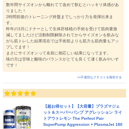
数年間サイズオンから離れてて改めて飲むとハッキリ体感があ
りました！
2時間前後のトレーニング終盤までしっかり力を発揮出来ま
す。
昨年の3月にドナーとして生体肝移植の手術を受けて筋肉量激
減してましたけど活動制限解除されてからサイズオンを飲みな
がら筋トレした結果現在では手術前よりも筋力も筋肉量もアッ
プしてます！
まさにサイズオンって名前に相応しい結果になってます。
味の方は甘味と酸味のバランスがとても良くて凄く飲みやいす
です！
>>不適切なクチコミを報告する
【超お得セット】【大容量】プラズマジェ
ット＆スーパーパンプ アグレッション ライ
トアウトレモン The Perfect Pair
SuperPump Aggression + PlasmaJet 180