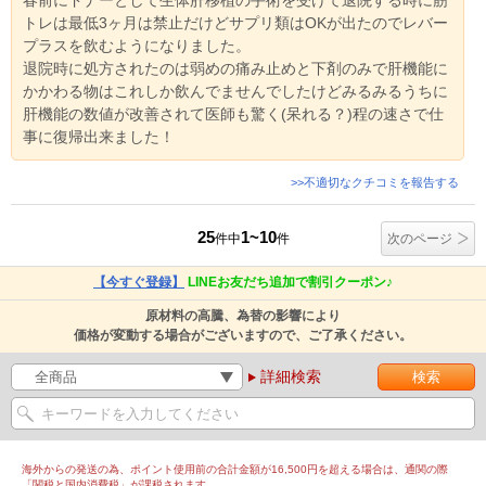
春前にドナーとして生体肝移植の手術を受けて退院する時に筋
トレは最低3ヶ月は禁止だけどサプリ類はOKが出たのでレバー
プラスを飲むようになりました。
退院時に処方されたのは弱めの痛み止めと下剤のみで肝機能に
かかわる物はこれしか飲んでませんでしたけどみるみるうちに
肝機能の数値が改善されて医師も驚く(呆れる？)程の速さで仕
事に復帰出来ました！
>>不適切なクチコミを報告する
25
1~10
件中
件
次のページ
【今すぐ登録】
LINEお友だち追加で割引クーポン♪
原材料の高騰、為替の影響により
価格が変動する場合がございますので、ご了承ください。
詳細検索
海外からの発送の為、ポイント使用前の合計金額が16,500円を超える場合は、通関の際
「関税と国内消費税」が課税されます。