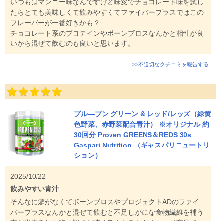
いつもはマンゴー味なんですけど味変でチョコレート味を試し
たらとても美味しくて飲みやすくてファイバープラスではこの
フレーバーが一番好きかも？
チョコレート系のプロテインやボーンブロスなんかと相性が良
いから混ぜて飲むのも良いと思います。
>>不適切なクチコミを報告する
プル―ブン グリーン & レッド/レッズ（緑黄
色野菜、赤野菜配合青汁） ※オリジナル 約
30回分 Proven GREENS＆REDS 30s
Gaspari Nutrition （ギャスパリニュートリ
ション）
2025/10/22
飲みやすい青汁
そんなに癖がなくてボーンブロスやプロジェクトADのファイ
バープラスなんかと混ぜて飲むと不足しがにな食物繊維を補う