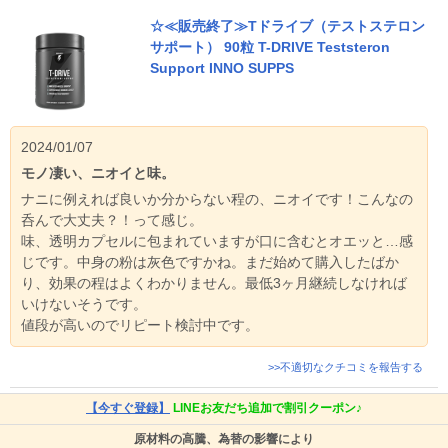
☆≪販売終了≫Tドライブ（テストステロン
サポート） 90粒 T-DRIVE Teststeron
Support INNO SUPPS
2024/01/07
モノ凄い、ニオイと味。
ナニに例えれば良いか分からない程の、ニオイです！こんなの
呑んで大丈夫？！って感じ。
味、透明カプセルに包まれていますが口に含むとオエッと…感
じです。中身の粉は灰色ですかね。まだ始めて購入したばか
り、効果の程はよくわかりません。最低3ヶ月継続しなければ
いけないそうです。
値段が高いのでリピート検討中です。
>>不適切なクチコミを報告する
【今すぐ登録】
LINEお友だち追加で割引クーポン♪
原材料の高騰、為替の影響により