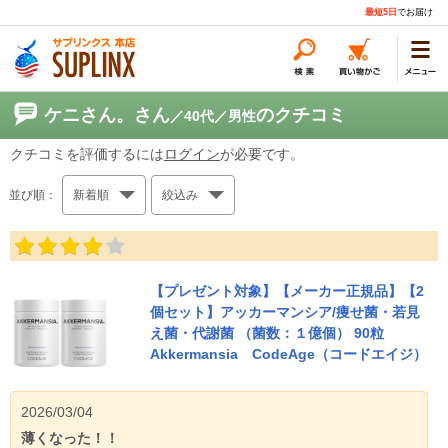
最短5日
でお届け
ケニさん。さん
のクチコミ
／40代
／男性
クチコミを評価するには
ログイン
が必要です。
並び順：
新着順
絞込み
【プレゼント対象】【メーカー正規品】【2
個セット】アッカーマンシア/痩せ菌・若見
え菌・代謝菌 （菌数：１億個） 90粒
Akkermansia CodeAge（コードエイジ）
2026/03/04
薄くなった！！